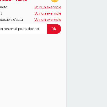
alité
Voir un exemple
rt
Voir un exemple
dossiers d'actu
Voir un exemple