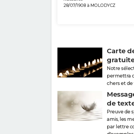
28/07/1908 à MOLODYCZ
Carte d
gratuit
Notre sélec
permettra 
chers et de
Message
de text
Preuve de 
amis, les m
par lettre 