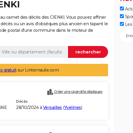
IENKI
Actu
Spo
au carnet des décès des CIENKI. Vous pouvez affiner
 décès ou un avis d'obsèques plus ancien en tapant le
Les 
code postal d'une commune dans le moteur de
s gratuit
sur Linternaute.com
Créer une cagnotte obsèques
Décès
GNE
28/10/2024 à
Versailles
(
Yvelines
)