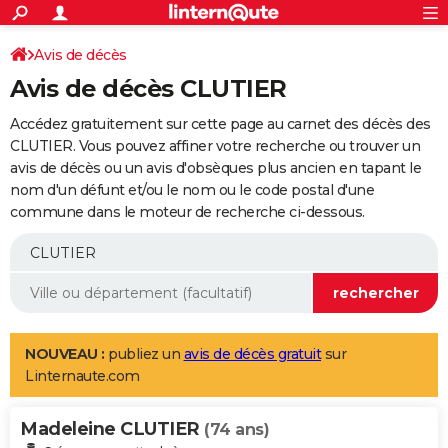
ACTUALITÉS
Connexion
S'inscrire
Avis de décès
Rechercher
Société
Education
Villes
Politique
Faits Divers
Monde
+
SPORT
Avis de décès CLUTIER
Football
Cyclisme
Forum
Coupe du monde 2026
Tennis
Rugby
CULTURE
Accédez gratuitement sur cette page au carnet des décès des
TNT
Cinéma
Musique
Programme TV
Streaming
Sorties cinéma
+
CLUTIER. Vous pouvez affiner votre recherche ou trouver un
FINANCE
avis de décès ou un avis d'obsèques plus ancien en tapant le
Impôts
Immobilier
Banque
Crédit
Retraite
Epargne
Risques naturels par ville
Assurance
AUTO
nom d'un défunt et/ou le nom ou le code postal d'une
commune dans le moteur de recherche ci-dessous.
Réserver un essai
Berlines
Forum auto
Essais
Citadines
SUV
+
HIGH-TECH
Meilleur smartphone
Ordinateurs
Guide high-tech
Mobiles
Internet
Jeux vidéo
+
BRICOLAGE
Aménagement intérieur
Cuisine
Jardinage
+
Forum
Extérieur
Salle de bains
Rangement
WEEK-END
Escapades
Expositions
Week-end nature
Guides de France
Patrimoine
Musées
+
LIFESTYLE
NOUVEAU :
publiez un
avis de décès gratuit
sur
Linternaute.com
Bien-être
Mode
+
Art de vivre
Loisirs
Modes de vie
SANTE
Madeleine CLUTIER
Guide de la santé
Médicaments
+
Alimentation
Maladies
Sommeil
(74 ans)
VOYAGE