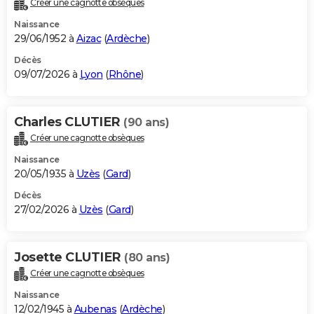
Créer une cagnotte obsèques
City break
Voyage de noces
Climat
Destinations
Voyage nature
Forum
+
PHOTO
Naissance
29/06/1952 à
Aizac
(
Ardèche
)
GUIDES D'ACHAT
Décès
09/07/2026 à
Lyon
(
Rhône
)
BONS PLANS
CARTE DE VOEUX
Charles CLUTIER
(90 ans)
Carte Bonne année
Carte Pâques
Carte de Noël
Carte Saint-Valentin
Carte d'anniversaire
DICTIONNAIRE
Créer une cagnotte obsèques
Biographies
Expressions
Dictionnaire
Citations
Proverbes
PROGRAMME TV
Naissance
20/05/1935 à
Uzès
(
Gard
)
COPAINS D'AVANT
Décès
27/02/2026 à
Uzès
(
Gard
)
Se connecter
Collèges
Universités
Service militaire
S'inscrire
Lycées
Primaires
Entreprises
Avis de recherche
AVIS DE DÉCÈS
FORUM
Josette CLUTIER
(80 ans)
Lifestyle
Sport
Television
Cinema
Bricolage
Culture
Auto
Voyage
Créer une cagnotte obsèques
Naissance
12/02/1945 à
Aubenas
(
Ardèche
)