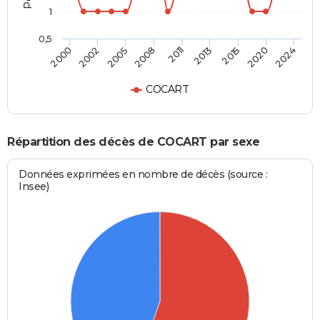
1
0,5
2011
2008
2024
2005
2020
2002
2015
2000
2013
COCART
Répartition des décès de COCART par sexe
Données exprimées en nombre de décès (source :
Insee)