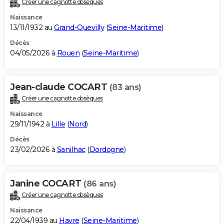
Créer une cagnotte obsèques
City break
Voyage de noces
Climat
Destinations
Voyage nature
Forum
+
PHOTO
Naissance
13/11/1932 au
Grand-Quevilly
(
Seine-Maritime
)
GUIDES D'ACHAT
Décès
04/05/2026 à
Rouen
(
Seine-Maritime
)
BONS PLANS
CARTE DE VOEUX
Jean-claude COCART
(83 ans)
Carte Bonne année
Carte Pâques
Carte de Noël
Carte Saint-Valentin
Carte d'anniversaire
DICTIONNAIRE
Créer une cagnotte obsèques
Biographies
Expressions
Dictionnaire
Citations
Proverbes
PROGRAMME TV
Naissance
29/11/1942 à
Lille
(
Nord
)
COPAINS D'AVANT
Décès
23/02/2026 à
Sanilhac
(
Dordogne
)
Se connecter
Collèges
Universités
Service militaire
S'inscrire
Lycées
Primaires
Entreprises
Avis de recherche
AVIS DE DÉCÈS
FORUM
Janine COCART
(86 ans)
Lifestyle
Sport
Television
Cinema
Bricolage
Culture
Auto
Voyage
Créer une cagnotte obsèques
Naissance
22/04/1939 au
Havre
(
Seine-Maritime
)