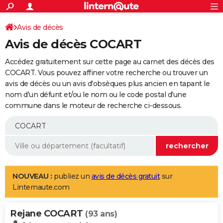
ACTUALITÉS
Connexion
S'inscrire
Avis de décès
Rechercher
Société
Education
Villes
Politique
Faits Divers
Monde
+
SPORT
Avis de décès COCART
Football
Cyclisme
Forum
Coupe du monde 2026
Tennis
Rugby
CULTURE
Accédez gratuitement sur cette page au carnet des décès des
TNT
Cinéma
Musique
Programme TV
Streaming
Sorties cinéma
+
COCART. Vous pouvez affiner votre recherche ou trouver un
FINANCE
avis de décès ou un avis d'obsèques plus ancien en tapant le
Impôts
Immobilier
Banque
Crédit
Retraite
Epargne
Risques naturels par ville
Assurance
AUTO
nom d'un défunt et/ou le nom ou le code postal d'une
commune dans le moteur de recherche ci-dessous.
Réserver un essai
Berlines
Forum auto
Essais
Citadines
SUV
+
HIGH-TECH
Meilleur smartphone
Ordinateurs
Guide high-tech
Mobiles
Internet
Jeux vidéo
+
BRICOLAGE
Aménagement intérieur
Cuisine
Jardinage
+
Forum
Extérieur
Salle de bains
Rangement
WEEK-END
Escapades
Expositions
Week-end nature
Guides de France
Patrimoine
Musées
+
LIFESTYLE
NOUVEAU :
publiez un
avis de décès gratuit
sur
Linternaute.com
Bien-être
Mode
+
Art de vivre
Loisirs
Modes de vie
SANTE
Rejane COCART
Guide de la santé
Médicaments
+
Alimentation
Maladies
Sommeil
(93 ans)
VOYAGE