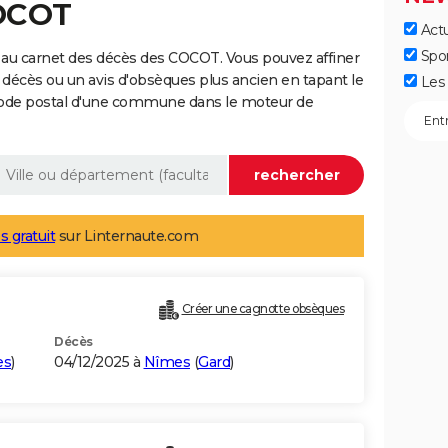
COCOT
Actu
Spo
 au carnet des décès des COCOT. Vous pouvez affiner
 décès ou un avis d'obsèques plus ancien en tapant le
Les 
code postal d'une commune dans le moteur de
s gratuit
sur Linternaute.com
Créer une cagnotte obsèques
Décès
es
)
04/12/2025 à
Nîmes
(
Gard
)