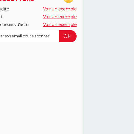
alité
Voir un exemple
rt
Voir un exemple
dossiers d'actu
Voir un exemple