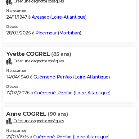
Créer une cagnotte obsèques
City break
Voyage de noces
Climat
Destinations
Voyage nature
Forum
+
PHOTO
Naissance
24/11/1947 à
Avessac
(
Loire-Atlantique
)
GUIDES D'ACHAT
Décès
28/03/2026 à
Ploemeur
(
Morbihan
)
BONS PLANS
CARTE DE VOEUX
Yvette COGREL
(85 ans)
Carte Bonne année
Carte Pâques
Carte de Noël
Carte Saint-Valentin
Carte d'anniversaire
DICTIONNAIRE
Créer une cagnotte obsèques
Biographies
Expressions
Dictionnaire
Citations
Proverbes
PROGRAMME TV
Naissance
14/04/1940 à
Guémené-Penfao
(
Loire-Atlantique
)
COPAINS D'AVANT
Décès
17/02/2026 à
Guémené-Penfao
(
Loire-Atlantique
)
Se connecter
Collèges
Universités
Service militaire
S'inscrire
Lycées
Primaires
Entreprises
Avis de recherche
AVIS DE DÉCÈS
FORUM
Anne COGREL
(90 ans)
Lifestyle
Sport
Television
Cinema
Bricolage
Culture
Auto
Voyage
Créer une cagnotte obsèques
Naissance
27/07/1935 à
Guémené-Penfao
(
Loire-Atlantique
)