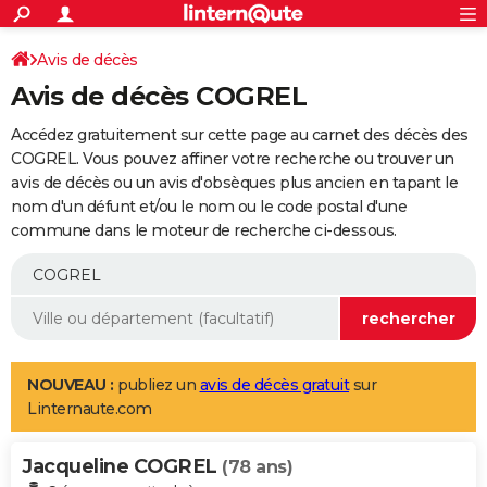
ACTUALITÉS
Connexion
S'inscrire
Avis de décès
Rechercher
Société
Education
Villes
Politique
Faits Divers
Monde
+
SPORT
Avis de décès COGREL
Football
Cyclisme
Forum
Coupe du monde 2026
Tennis
Rugby
CULTURE
Accédez gratuitement sur cette page au carnet des décès des
TNT
Cinéma
Musique
Programme TV
Streaming
Sorties cinéma
+
COGREL. Vous pouvez affiner votre recherche ou trouver un
FINANCE
avis de décès ou un avis d'obsèques plus ancien en tapant le
Impôts
Immobilier
Banque
Crédit
Retraite
Epargne
Risques naturels par ville
Assurance
AUTO
nom d'un défunt et/ou le nom ou le code postal d'une
commune dans le moteur de recherche ci-dessous.
Réserver un essai
Berlines
Forum auto
Essais
Citadines
SUV
+
HIGH-TECH
Meilleur smartphone
Ordinateurs
Guide high-tech
Mobiles
Internet
Jeux vidéo
+
BRICOLAGE
Aménagement intérieur
Cuisine
Jardinage
+
Forum
Extérieur
Salle de bains
Rangement
WEEK-END
Escapades
Expositions
Week-end nature
Guides de France
Patrimoine
Musées
+
LIFESTYLE
NOUVEAU :
publiez un
avis de décès gratuit
sur
Linternaute.com
Bien-être
Mode
+
Art de vivre
Loisirs
Modes de vie
SANTE
Jacqueline COGREL
Guide de la santé
Médicaments
+
Alimentation
Maladies
Sommeil
(78 ans)
VOYAGE