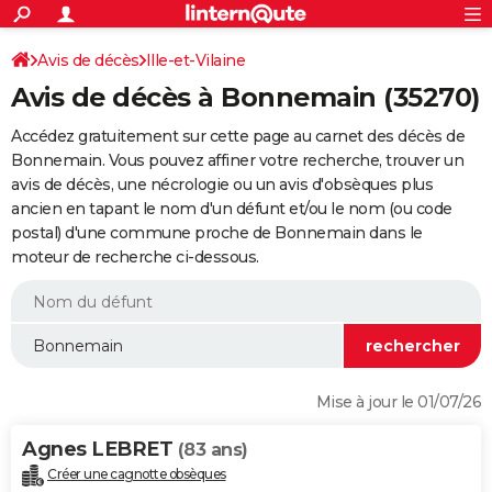
ACTUALITÉS
Connexion
S'inscrire
Avis de décès
Ille-et-Vilaine
Rechercher
Société
Education
Villes
Politique
Faits Divers
Monde
+
SPORT
Avis de décès à Bonnemain (35270)
Football
Cyclisme
Forum
Coupe du monde 2026
Tennis
Rugby
CULTURE
Accédez gratuitement sur cette page au carnet des décès de
TNT
Cinéma
Musique
Programme TV
Streaming
Sorties cinéma
+
Bonnemain. Vous pouvez affiner votre recherche, trouver un
FINANCE
avis de décès, une nécrologie ou un avis d'obsèques plus
Impôts
Immobilier
Banque
Crédit
Retraite
Epargne
Risques naturels par ville
Assurance
AUTO
ancien en tapant le nom d'un défunt et/ou le nom (ou code
postal) d'une commune proche de Bonnemain dans le
Réserver un essai
Berlines
Forum auto
Essais
Citadines
SUV
+
HIGH-TECH
moteur de recherche ci-dessous.
Meilleur smartphone
Ordinateurs
Guide high-tech
Mobiles
Internet
Jeux vidéo
+
BRICOLAGE
Aménagement intérieur
Cuisine
Jardinage
+
Forum
Extérieur
Salle de bains
Rangement
WEEK-END
Escapades
Expositions
Week-end nature
Guides de France
Patrimoine
Musées
+
LIFESTYLE
Mise à jour le 01/07/26
Bien-être
Mode
+
Art de vivre
Loisirs
Modes de vie
SANTE
Agnes LEBRET
(83 ans)
Guide de la santé
Médicaments
+
Alimentation
Maladies
Sommeil
VOYAGE
Créer une cagnotte obsèques