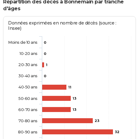
Répartition des décès à Bonnemain par tranche
d'âges
Données exprimées en nombre de décès (source :
Insee)
Moins de 10 ans
0
10-20 ans
0
20-30 ans
1
30-40 ans
0
40-50 ans
11
50-60 ans
13
60-70 ans
13
70-80 ans
23
80-90 ans
32