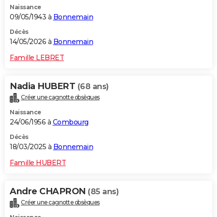
Naissance
City break
Voyage de noces
Climat
Destinations
Voyage nature
Forum
+
PHOTO
09/05/1943 à
Bonnemain
GUIDES D'ACHAT
Décès
14/05/2026 à
Bonnemain
BONS PLANS
Famille LEBRET
CARTE DE VOEUX
Nadia HUBERT
(68 ans)
Carte Bonne année
Carte Pâques
Carte de Noël
Carte Saint-Valentin
Carte d'anniversaire
DICTIONNAIRE
Créer une cagnotte obsèques
Biographies
Expressions
Dictionnaire
Citations
Proverbes
PROGRAMME TV
Naissance
24/06/1956 à
Combourg
COPAINS D'AVANT
Décès
18/03/2025 à
Bonnemain
Se connecter
Collèges
Universités
Service militaire
S'inscrire
Lycées
Primaires
Entreprises
Avis de recherche
AVIS DE DÉCÈS
Famille HUBERT
FORUM
Lifestyle
Sport
Television
Cinema
Bricolage
Culture
Auto
Voyage
Andre CHAPRON
(85 ans)
Créer une cagnotte obsèques