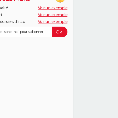
alité
Voir un exemple
rt
Voir un exemple
dossiers d'actu
Voir un exemple