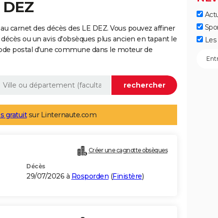
E DEZ
Actu
Spo
au carnet des décès des LE DEZ. Vous pouvez affiner
 décès ou un avis d'obsèques plus ancien en tapant le
Les 
code postal d'une commune dans le moteur de
s gratuit
sur Linternaute.com
Créer une cagnotte obsèques
Décès
29/07/2026 à
Rosporden
(
Finistère
)