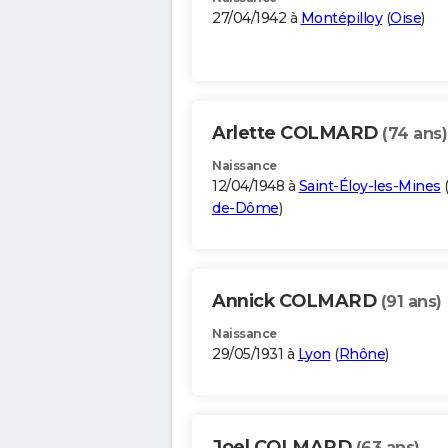
27/04/1942 à
Montépilloy
(
Oise
)
Arlette COLMARD
(74 ans)
Naissance
12/04/1948 à
Saint-Éloy-les-Mines
de-Dôme
)
Annick COLMARD
(91 ans)
Naissance
29/05/1931 à
Lyon
(
Rhône
)
Joel COLMARD
(63 ans)