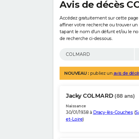
Avis de décès 
Accédez gratuitement sur cette pag
affiner votre recherche ou trouver un
tapant le nom d'un défunt et/ou le 
de recherche ci-dessous.
NOUVEAU :
publiez un
avis de décè
Jacky COLMARD
(88 ans)
Naissance
30/01/1938 à
Dracy-lès-Couches
(
S
et-Loire
)