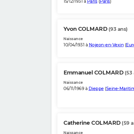
15/12/1931 à
Paris
(
Paris
)
Yvon COLMARD
(93 ans)
Naissance
10/04/1931 à
Nojeon-en-Vexin
(
Eur
Emmanuel COLMARD
(53 
Naissance
06/11/1969 à
Dieppe
(
Seine-Mariti
Catherine COLMARD
(59 a
Naissance