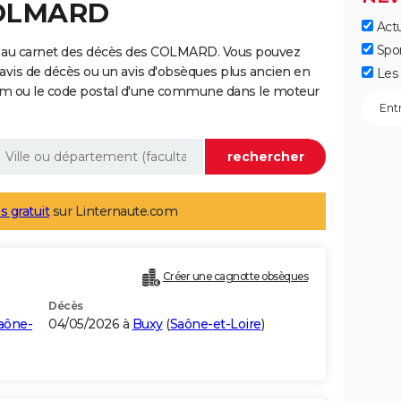
COLMARD
Actu
Spo
e au carnet des décès des COLMARD. Vous pouvez
 avis de décès ou un avis d'obsèques plus ancien en
Les 
nom ou le code postal d'une commune dans le moteur
s gratuit
sur Linternaute.com
Créer une cagnotte obsèques
Décès
aône-
04/05/2026 à
Buxy
(
Saône-et-Loire
)