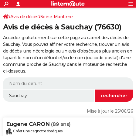
ACTUALITÉS
Connexion
S'inscrire
Avis de décès
Seine-Maritime
Rechercher
Société
Education
Villes
Politique
Faits Divers
Monde
+
SPORT
Avis de décès à Sauchay (76630)
Football
Cyclisme
Forum
Coupe du monde 2026
Tennis
Rugby
CULTURE
Accédez gratuitement sur cette page au carnet des décès de
TNT
Cinéma
Musique
Programme TV
Streaming
Sorties cinéma
+
Sauchay. Vous pouvez affiner votre recherche, trouver un avis
FINANCE
de décès, une nécrologie ou un avis d'obsèques plus ancien en
Impôts
Immobilier
Banque
Crédit
Retraite
Epargne
Risques naturels par ville
Assurance
AUTO
tapant le nom d'un défunt et/ou le nom (ou code postal) d'une
commune proche de Sauchay dans le moteur de recherche
Réserver un essai
Berlines
Forum auto
Essais
Citadines
SUV
+
HIGH-TECH
ci-dessous.
Meilleur smartphone
Ordinateurs
Guide high-tech
Mobiles
Internet
Jeux vidéo
+
BRICOLAGE
Aménagement intérieur
Cuisine
Jardinage
+
Forum
Extérieur
Salle de bains
Rangement
WEEK-END
Escapades
Expositions
Week-end nature
Guides de France
Patrimoine
Musées
+
LIFESTYLE
Mise à jour le 25/06/26
Bien-être
Mode
+
Art de vivre
Loisirs
Modes de vie
SANTE
Eugene CARON
(89 ans)
Guide de la santé
Médicaments
+
Alimentation
Maladies
Sommeil
VOYAGE
Créer une cagnotte obsèques