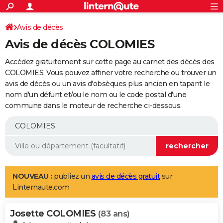
ACTUALITÉS
Connexion
S'inscrire
Avis de décès
Rechercher
Société
Education
Villes
Politique
Faits Divers
Monde
+
SPORT
Avis de décès COLOMIES
Football
Cyclisme
Forum
Coupe du monde 2026
Tennis
Rugby
CULTURE
Accédez gratuitement sur cette page au carnet des décès des
TNT
Cinéma
Musique
Programme TV
Streaming
Sorties cinéma
+
COLOMIES. Vous pouvez affiner votre recherche ou trouver un
FINANCE
avis de décès ou un avis d'obsèques plus ancien en tapant le
Impôts
Immobilier
Banque
Crédit
Retraite
Epargne
Risques naturels par ville
Assurance
AUTO
nom d'un défunt et/ou le nom ou le code postal d'une
commune dans le moteur de recherche ci-dessous.
Réserver un essai
Berlines
Forum auto
Essais
Citadines
SUV
+
HIGH-TECH
Meilleur smartphone
Ordinateurs
Guide high-tech
Mobiles
Internet
Jeux vidéo
+
BRICOLAGE
Aménagement intérieur
Cuisine
Jardinage
+
Forum
Extérieur
Salle de bains
Rangement
WEEK-END
Escapades
Expositions
Week-end nature
Guides de France
Patrimoine
Musées
+
LIFESTYLE
NOUVEAU :
publiez un
avis de décès gratuit
sur
Linternaute.com
Bien-être
Mode
+
Art de vivre
Loisirs
Modes de vie
SANTE
Josette COLOMIES
Guide de la santé
Médicaments
+
Alimentation
Maladies
Sommeil
(83 ans)
VOYAGE