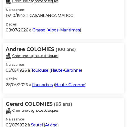
Créer une cagnotte obsèques
City break
Voyage de noces
Climat
Destinations
Voyage nature
Forum
+
PHOTO
Naissance
16/10/1942 à CASABLANCA MAROC
GUIDES D'ACHAT
Décès
08/07/2026 à
Grasse
(
Alpes-Maritimes
)
BONS PLANS
CARTE DE VOEUX
Andree COLOMIES
(100 ans)
Carte Bonne année
Carte Pâques
Carte de Noël
Carte Saint-Valentin
Carte d'anniversaire
DICTIONNAIRE
Créer une cagnotte obsèques
Biographies
Expressions
Dictionnaire
Citations
Proverbes
PROGRAMME TV
Naissance
05/05/1926 à
Toulouse
(
Haute-Garonne
)
COPAINS D'AVANT
Décès
28/05/2026 à
Fonsorbes
(
Haute-Garonne
)
Se connecter
Collèges
Universités
Service militaire
S'inscrire
Lycées
Primaires
Entreprises
Avis de recherche
AVIS DE DÉCÈS
FORUM
Gerard COLOMIES
(93 ans)
Lifestyle
Sport
Television
Cinema
Bricolage
Culture
Auto
Voyage
Créer une cagnotte obsèques
Naissance
05/07/1932 à
Sautel
(
Ariège
)