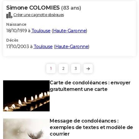
Simone COLOMIES
(83 ans)
Créer une cagnotte obsèques
Naissance
18/10/1919 à
Toulouse
(
Haute-Garonne
)
Décès
17/10/2003 à
Toulouse
(
Haute-Garonne
)
1
2
3
Carte de condoléances : envoyer
gratuitement une carte
Message de condoléances :
exemples de textes et modèle de
courrier