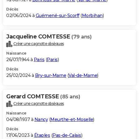
Décès
02/06/2024 à
Guémené-sur-Scorff
(
Morbihan
)
Jacqueline COMTESSE
(79 ans)
Créer une cagnotte obsèques
Naissance
26/07/1944 à
Paris
(
Paris
)
Décès
25/02/2024 à
Bry-sur-Marne
(
Val-de-Marne
)
Gerard COMTESSE
(85 ans)
Créer une cagnotte obsèques
Naissance
04/08/1937 à
Nancy
(
Meurthe-et-Moselle
)
Décès
17/06/2023 à
Étaples
(
Pas-de-Calais
)