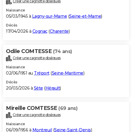
Créer une cagnotte obsèques
City break
Voyage de noces
Climat
Destinations
Voyage nature
Forum
+
PHOTO
Naissance
05/03/1945 à
Lagny-sur-Marne
(
Seine-et-Marne
)
GUIDES D'ACHAT
Décès
17/04/2026 à
Cognac
(
Charente
)
BONS PLANS
CARTE DE VOEUX
Odile COMTESSE
(74 ans)
Carte Bonne année
Carte Pâques
Carte de Noël
Carte Saint-Valentin
Carte d'anniversaire
DICTIONNAIRE
Créer une cagnotte obsèques
Biographies
Expressions
Dictionnaire
Citations
Proverbes
PROGRAMME TV
Naissance
02/06/1951 au
Tréport
(
Seine-Maritime
)
COPAINS D'AVANT
Décès
20/03/2026 à
Sète
(
Hérault
)
Se connecter
Collèges
Universités
Service militaire
S'inscrire
Lycées
Primaires
Entreprises
Avis de recherche
AVIS DE DÉCÈS
FORUM
Mireille COMTESSE
(69 ans)
Lifestyle
Sport
Television
Cinema
Bricolage
Culture
Auto
Voyage
Créer une cagnotte obsèques
Naissance
06/09/1956 à
Montreuil
(
Seine-Saint-Denis
)