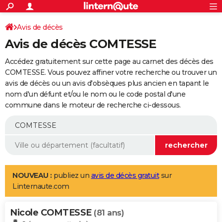
ACTUALITÉS
Connexion
S'inscrire
Avis de décès
Rechercher
Société
Education
Villes
Politique
Faits Divers
Monde
+
SPORT
Avis de décès COMTESSE
Football
Cyclisme
Forum
Coupe du monde 2026
Tennis
Rugby
CULTURE
Accédez gratuitement sur cette page au carnet des décès des
TNT
Cinéma
Musique
Programme TV
Streaming
Sorties cinéma
+
COMTESSE. Vous pouvez affiner votre recherche ou trouver un
FINANCE
avis de décès ou un avis d'obsèques plus ancien en tapant le
Impôts
Immobilier
Banque
Crédit
Retraite
Epargne
Risques naturels par ville
Assurance
AUTO
nom d'un défunt et/ou le nom ou le code postal d'une
commune dans le moteur de recherche ci-dessous.
Réserver un essai
Berlines
Forum auto
Essais
Citadines
SUV
+
HIGH-TECH
Meilleur smartphone
Ordinateurs
Guide high-tech
Mobiles
Internet
Jeux vidéo
+
BRICOLAGE
Aménagement intérieur
Cuisine
Jardinage
+
Forum
Extérieur
Salle de bains
Rangement
WEEK-END
Escapades
Expositions
Week-end nature
Guides de France
Patrimoine
Musées
+
LIFESTYLE
NOUVEAU :
publiez un
avis de décès gratuit
sur
Linternaute.com
Bien-être
Mode
+
Art de vivre
Loisirs
Modes de vie
SANTE
Nicole COMTESSE
Guide de la santé
Médicaments
+
Alimentation
Maladies
Sommeil
(81 ans)
VOYAGE