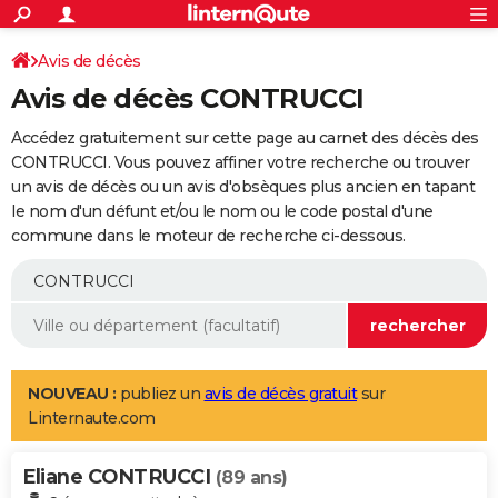
ACTUALITÉS
Connexion
S'inscrire
Avis de décès
Rechercher
Société
Education
Villes
Politique
Faits Divers
Monde
+
SPORT
Avis de décès CONTRUCCI
Football
Cyclisme
Forum
Coupe du monde 2026
Tennis
Rugby
CULTURE
Accédez gratuitement sur cette page au carnet des décès des
TNT
Cinéma
Musique
Programme TV
Streaming
Sorties cinéma
+
CONTRUCCI. Vous pouvez affiner votre recherche ou trouver
FINANCE
un avis de décès ou un avis d'obsèques plus ancien en tapant
Impôts
Immobilier
Banque
Crédit
Retraite
Epargne
Risques naturels par ville
Assurance
AUTO
le nom d'un défunt et/ou le nom ou le code postal d'une
commune dans le moteur de recherche ci-dessous.
Réserver un essai
Berlines
Forum auto
Essais
Citadines
SUV
+
HIGH-TECH
Meilleur smartphone
Ordinateurs
Guide high-tech
Mobiles
Internet
Jeux vidéo
+
BRICOLAGE
Aménagement intérieur
Cuisine
Jardinage
+
Forum
Extérieur
Salle de bains
Rangement
WEEK-END
Escapades
Expositions
Week-end nature
Guides de France
Patrimoine
Musées
+
LIFESTYLE
NOUVEAU :
publiez un
avis de décès gratuit
sur
Linternaute.com
Bien-être
Mode
+
Art de vivre
Loisirs
Modes de vie
SANTE
Eliane CONTRUCCI
Guide de la santé
Médicaments
+
Alimentation
Maladies
Sommeil
(89 ans)
VOYAGE