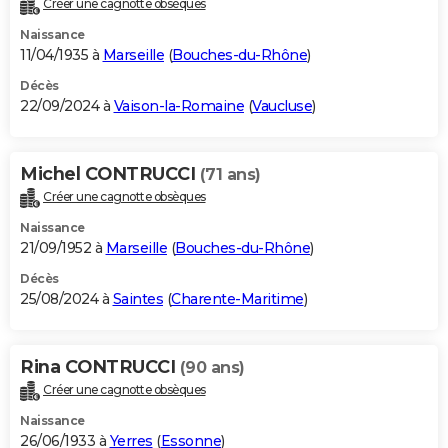
Créer une cagnotte obsèques
City break
Voyage de noces
Climat
Destinations
Voyage nature
Forum
+
PHOTO
Naissance
11/04/1935 à
Marseille
(
Bouches-du-Rhône
)
GUIDES D'ACHAT
Décès
22/09/2024 à
Vaison-la-Romaine
(
Vaucluse
)
BONS PLANS
CARTE DE VOEUX
Michel CONTRUCCI
(71 ans)
Carte Bonne année
Carte Pâques
Carte de Noël
Carte Saint-Valentin
Carte d'anniversaire
DICTIONNAIRE
Créer une cagnotte obsèques
Biographies
Expressions
Dictionnaire
Citations
Proverbes
PROGRAMME TV
Naissance
21/09/1952 à
Marseille
(
Bouches-du-Rhône
)
COPAINS D'AVANT
Décès
25/08/2024 à
Saintes
(
Charente-Maritime
)
Se connecter
Collèges
Universités
Service militaire
S'inscrire
Lycées
Primaires
Entreprises
Avis de recherche
AVIS DE DÉCÈS
FORUM
Rina CONTRUCCI
(90 ans)
Lifestyle
Sport
Television
Cinema
Bricolage
Culture
Auto
Voyage
Créer une cagnotte obsèques
Naissance
26/06/1933 à
Yerres
(
Essonne
)