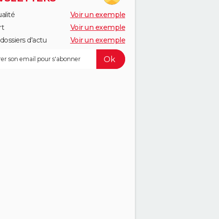
alité
Voir un exemple
rt
Voir un exemple
dossiers d'actu
Voir un exemple