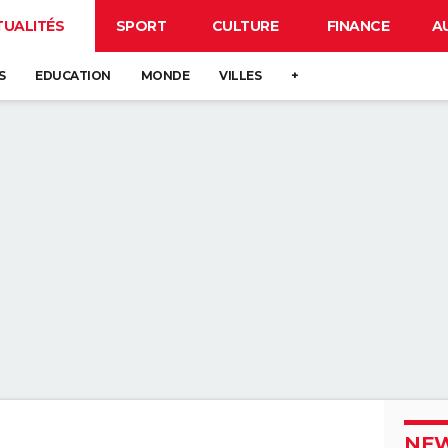
TUALITÉS
SPORT
CULTURE
FINANCE
A
S
EDUCATION
MONDE
VILLES
+
NEW