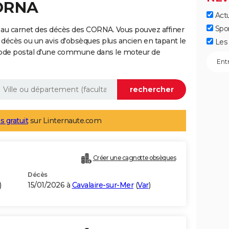
CORNA
Actu
Spo
 au carnet des décès des CORNA. Vous pouvez affiner
 décès ou un avis d'obsèques plus ancien en tapant le
Les 
code postal d'une commune dans le moteur de
s gratuit
sur Linternaute.com
Créer une cagnotte obsèques
Décès
)
15/01/2026 à
Cavalaire-sur-Mer
(
Var
)