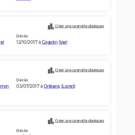
Créer une cagnotte obsèques
Décès
re
)
12/10/2017 à
Cogolin
(
Var
)
Créer une cagnotte obsèques
Décès
smin
03/07/2017 à
Orléans
(
Loiret
)
Créer une cagnotte obsèques
Décès