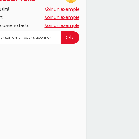
alité
Voir un exemple
rt
Voir un exemple
dossiers d'actu
Voir un exemple