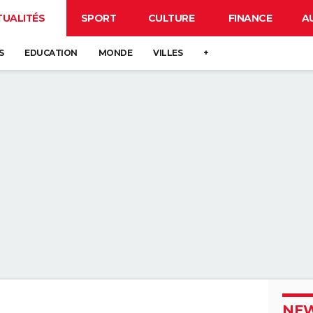
TUALITÉS
SPORT
CULTURE
FINANCE
A
S
EDUCATION
MONDE
VILLES
+
NEW