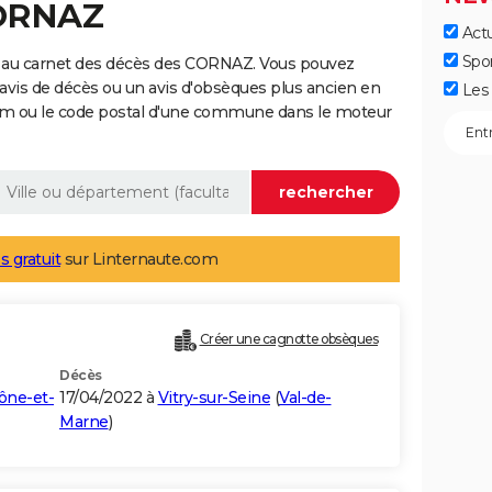
CORNAZ
Actu
Spo
e au carnet des décès des CORNAZ. Vous pouvez
 avis de décès ou un avis d'obsèques plus ancien en
Les 
nom ou le code postal d'une commune dans le moteur
s gratuit
sur Linternaute.com
Créer une cagnotte obsèques
Décès
ône-et-
17/04/2022 à
Vitry-sur-Seine
(
Val-de-
Marne
)