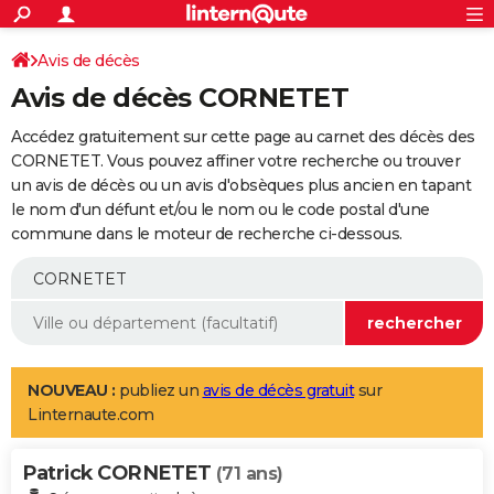
ACTUALITÉS
Connexion
S'inscrire
Avis de décès
Rechercher
Société
Education
Villes
Politique
Faits Divers
Monde
+
SPORT
Avis de décès CORNETET
Football
Cyclisme
Forum
Coupe du monde 2026
Tennis
Rugby
CULTURE
Accédez gratuitement sur cette page au carnet des décès des
TNT
Cinéma
Musique
Programme TV
Streaming
Sorties cinéma
+
CORNETET. Vous pouvez affiner votre recherche ou trouver
FINANCE
un avis de décès ou un avis d'obsèques plus ancien en tapant
Impôts
Immobilier
Banque
Crédit
Retraite
Epargne
Risques naturels par ville
Assurance
AUTO
le nom d'un défunt et/ou le nom ou le code postal d'une
commune dans le moteur de recherche ci-dessous.
Réserver un essai
Berlines
Forum auto
Essais
Citadines
SUV
+
HIGH-TECH
Meilleur smartphone
Ordinateurs
Guide high-tech
Mobiles
Internet
Jeux vidéo
+
BRICOLAGE
Aménagement intérieur
Cuisine
Jardinage
+
Forum
Extérieur
Salle de bains
Rangement
WEEK-END
Escapades
Expositions
Week-end nature
Guides de France
Patrimoine
Musées
+
LIFESTYLE
NOUVEAU :
publiez un
avis de décès gratuit
sur
Linternaute.com
Bien-être
Mode
+
Art de vivre
Loisirs
Modes de vie
SANTE
Patrick CORNETET
Guide de la santé
Médicaments
+
Alimentation
Maladies
Sommeil
(71 ans)
VOYAGE