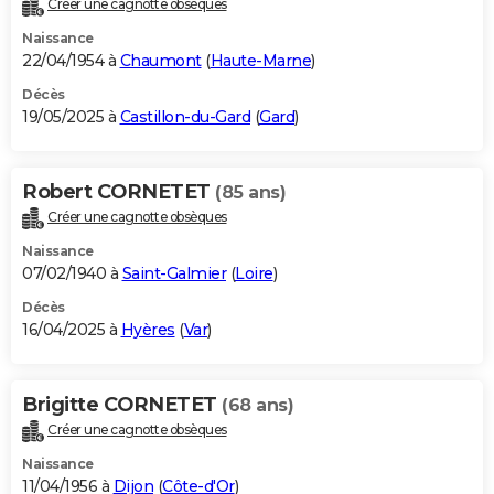
Créer une cagnotte obsèques
City break
Voyage de noces
Climat
Destinations
Voyage nature
Forum
+
PHOTO
Naissance
22/04/1954 à
Chaumont
(
Haute-Marne
)
GUIDES D'ACHAT
Décès
19/05/2025 à
Castillon-du-Gard
(
Gard
)
BONS PLANS
CARTE DE VOEUX
Robert CORNETET
(85 ans)
Carte Bonne année
Carte Pâques
Carte de Noël
Carte Saint-Valentin
Carte d'anniversaire
DICTIONNAIRE
Créer une cagnotte obsèques
Biographies
Expressions
Dictionnaire
Citations
Proverbes
PROGRAMME TV
Naissance
07/02/1940 à
Saint-Galmier
(
Loire
)
COPAINS D'AVANT
Décès
16/04/2025 à
Hyères
(
Var
)
Se connecter
Collèges
Universités
Service militaire
S'inscrire
Lycées
Primaires
Entreprises
Avis de recherche
AVIS DE DÉCÈS
FORUM
Brigitte CORNETET
(68 ans)
Lifestyle
Sport
Television
Cinema
Bricolage
Culture
Auto
Voyage
Créer une cagnotte obsèques
Naissance
11/04/1956 à
Dijon
(
Côte-d'Or
)