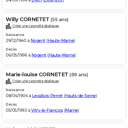
24/09/1996 à
Dijon
(
Côte-d'Or
)
Willy CORNETET
(55 ans)
Créer une cagnotte obsèques
Naissance
29/12/1940 à
Nogent
(
Haute-Marne
)
Décès
06/05/1996 à
Nogent
(
Haute-Marne
)
Marie-louise CORNETET
(89 ans)
Créer une cagnotte obsèques
Naissance
08/04/1904 à
Levallois-Perret
(
Hauts-de-Seine
)
Décès
05/05/1993 à
Vitry-le-François
(
Marne
)