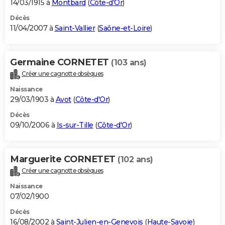
14/03/1915 à
Montbard
(
Côte-d'Or
)
Décès
11/04/2007 à
Saint-Vallier
(
Saône-et-Loire
)
Germaine CORNETET
(103 ans)
Créer une cagnotte obsèques
Naissance
29/03/1903 à
Avot
(
Côte-d'Or
)
Décès
09/10/2006 à
Is-sur-Tille
(
Côte-d'Or
)
Marguerite CORNETET
(102 ans)
Créer une cagnotte obsèques
Naissance
07/02/1900
Décès
16/08/2002 à
Saint-Julien-en-Genevois
(
Haute-Savoie
)