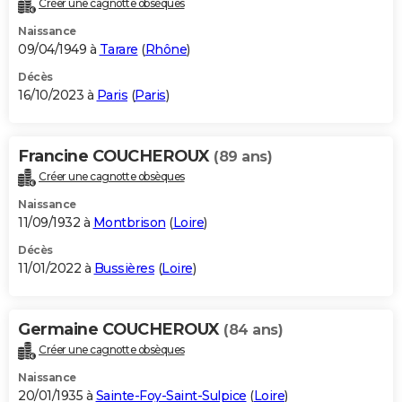
Créer une cagnotte obsèques
City break
Voyage de noces
Climat
Destinations
Voyage nature
Forum
+
PHOTO
Naissance
09/04/1949 à
Tarare
(
Rhône
)
GUIDES D'ACHAT
Décès
16/10/2023 à
Paris
(
Paris
)
BONS PLANS
CARTE DE VOEUX
Francine COUCHEROUX
(89 ans)
Carte Bonne année
Carte Pâques
Carte de Noël
Carte Saint-Valentin
Carte d'anniversaire
DICTIONNAIRE
Créer une cagnotte obsèques
Biographies
Expressions
Dictionnaire
Citations
Proverbes
PROGRAMME TV
Naissance
11/09/1932 à
Montbrison
(
Loire
)
COPAINS D'AVANT
Décès
11/01/2022 à
Bussières
(
Loire
)
Se connecter
Collèges
Universités
Service militaire
S'inscrire
Lycées
Primaires
Entreprises
Avis de recherche
AVIS DE DÉCÈS
FORUM
Germaine COUCHEROUX
(84 ans)
Lifestyle
Sport
Television
Cinema
Bricolage
Culture
Auto
Voyage
Créer une cagnotte obsèques
Naissance
20/01/1935 à
Sainte-Foy-Saint-Sulpice
(
Loire
)