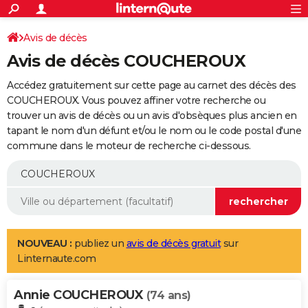
ACTUALITÉS
Connexion
S'inscrire
Avis de décès
Rechercher
Société
Education
Villes
Politique
Faits Divers
Monde
+
SPORT
Avis de décès COUCHEROUX
Football
Cyclisme
Forum
Coupe du monde 2026
Tennis
Rugby
CULTURE
Accédez gratuitement sur cette page au carnet des décès des
TNT
Cinéma
Musique
Programme TV
Streaming
Sorties cinéma
+
COUCHEROUX. Vous pouvez affiner votre recherche ou
FINANCE
trouver un avis de décès ou un avis d'obsèques plus ancien en
Impôts
Immobilier
Banque
Crédit
Retraite
Epargne
Risques naturels par ville
Assurance
AUTO
tapant le nom d'un défunt et/ou le nom ou le code postal d'une
commune dans le moteur de recherche ci-dessous.
Réserver un essai
Berlines
Forum auto
Essais
Citadines
SUV
+
HIGH-TECH
Meilleur smartphone
Ordinateurs
Guide high-tech
Mobiles
Internet
Jeux vidéo
+
BRICOLAGE
Aménagement intérieur
Cuisine
Jardinage
+
Forum
Extérieur
Salle de bains
Rangement
WEEK-END
Escapades
Expositions
Week-end nature
Guides de France
Patrimoine
Musées
+
LIFESTYLE
NOUVEAU :
publiez un
avis de décès gratuit
sur
Linternaute.com
Bien-être
Mode
+
Art de vivre
Loisirs
Modes de vie
SANTE
Annie COUCHEROUX
Guide de la santé
Médicaments
+
Alimentation
Maladies
Sommeil
(74 ans)
VOYAGE