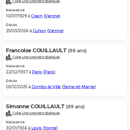
Créer une cagnotte obsèques
City break
Voyage de noces
Climat
Destinations
Voyage nature
Forum
+
PHOTO
Naissance
10/07/1929 à
Craon
(
Vienne
)
GUIDES D'ACHAT
Décès
25/03/2026 à
Cuhon
(
Vienne
)
BONS PLANS
CARTE DE VOEUX
Francoise COUILLAULT
(88 ans)
Carte Bonne année
Carte Pâques
Carte de Noël
Carte Saint-Valentin
Carte d'anniversaire
DICTIONNAIRE
Créer une cagnotte obsèques
Biographies
Expressions
Dictionnaire
Citations
Proverbes
PROGRAMME TV
Naissance
22/02/1937 à
Paris
(
Paris
)
COPAINS D'AVANT
Décès
05/12/2025 à
Combs-la-Ville
(
Seine-et-Marne
)
Se connecter
Collèges
Universités
Service militaire
S'inscrire
Lycées
Primaires
Entreprises
Avis de recherche
AVIS DE DÉCÈS
FORUM
Simonne COUILLAULT
(89 ans)
Lifestyle
Sport
Television
Cinema
Bricolage
Culture
Auto
Voyage
Créer une cagnotte obsèques
Naissance
30/01/1936 à
Levis
(
Yonne
)