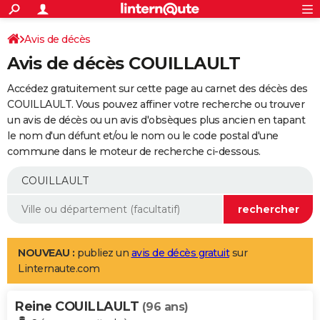
ACTUALITÉS
Connexion
S'inscrire
Avis de décès
Rechercher
Société
Education
Villes
Politique
Faits Divers
Monde
+
SPORT
Avis de décès COUILLAULT
Football
Cyclisme
Forum
Coupe du monde 2026
Tennis
Rugby
CULTURE
Accédez gratuitement sur cette page au carnet des décès des
TNT
Cinéma
Musique
Programme TV
Streaming
Sorties cinéma
+
COUILLAULT. Vous pouvez affiner votre recherche ou trouver
FINANCE
un avis de décès ou un avis d'obsèques plus ancien en tapant
Impôts
Immobilier
Banque
Crédit
Retraite
Epargne
Risques naturels par ville
Assurance
AUTO
le nom d'un défunt et/ou le nom ou le code postal d'une
commune dans le moteur de recherche ci-dessous.
Réserver un essai
Berlines
Forum auto
Essais
Citadines
SUV
+
HIGH-TECH
Meilleur smartphone
Ordinateurs
Guide high-tech
Mobiles
Internet
Jeux vidéo
+
BRICOLAGE
Aménagement intérieur
Cuisine
Jardinage
+
Forum
Extérieur
Salle de bains
Rangement
WEEK-END
Escapades
Expositions
Week-end nature
Guides de France
Patrimoine
Musées
+
LIFESTYLE
NOUVEAU :
publiez un
avis de décès gratuit
sur
Linternaute.com
Bien-être
Mode
+
Art de vivre
Loisirs
Modes de vie
SANTE
Reine COUILLAULT
Guide de la santé
Médicaments
+
Alimentation
Maladies
Sommeil
(96 ans)
VOYAGE