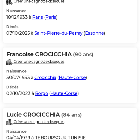
Créer une cagnotte obsèques
City break
Voyage de noces
Climat
Destinations
Voyage nature
Forum
+
PHOTO
Naissance
18/12/1933 à
Paris
(
Paris
)
GUIDES D'ACHAT
Décès
07/10/2025 à
Saint-Pierre-du-Perray
(
Essonne
)
BONS PLANS
CARTE DE VOEUX
Francoise CROCICCHIA
(90 ans)
Carte Bonne année
Carte Pâques
Carte de Noël
Carte Saint-Valentin
Carte d'anniversaire
DICTIONNAIRE
Créer une cagnotte obsèques
Biographies
Expressions
Dictionnaire
Citations
Proverbes
PROGRAMME TV
Naissance
30/07/1933 à
Crocicchia
(
Haute-Corse
)
COPAINS D'AVANT
Décès
02/10/2023 à
Borgo
(
Haute-Corse
)
Se connecter
Collèges
Universités
Service militaire
S'inscrire
Lycées
Primaires
Entreprises
Avis de recherche
AVIS DE DÉCÈS
FORUM
Lucie CROCICCHIA
(84 ans)
Lifestyle
Sport
Television
Cinema
Bricolage
Culture
Auto
Voyage
Créer une cagnotte obsèques
Naissance
04/04/1939 à TEBOURSOUK TUNISIE