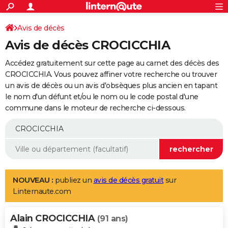
ACTUALITÉS
Connexion
S'inscrire
Avis de décès
Rechercher
Société
Education
Villes
Politique
Faits Divers
Monde
+
SPORT
Avis de décès CROCICCHIA
Football
Cyclisme
Forum
Coupe du monde 2026
Tennis
Rugby
CULTURE
Accédez gratuitement sur cette page au carnet des décès des
TNT
Cinéma
Musique
Programme TV
Streaming
Sorties cinéma
+
CROCICCHIA. Vous pouvez affiner votre recherche ou trouver
FINANCE
un avis de décès ou un avis d'obsèques plus ancien en tapant
Impôts
Immobilier
Banque
Crédit
Retraite
Epargne
Risques naturels par ville
Assurance
AUTO
le nom d'un défunt et/ou le nom ou le code postal d'une
commune dans le moteur de recherche ci-dessous.
Réserver un essai
Berlines
Forum auto
Essais
Citadines
SUV
+
HIGH-TECH
Meilleur smartphone
Ordinateurs
Guide high-tech
Mobiles
Internet
Jeux vidéo
+
BRICOLAGE
Aménagement intérieur
Cuisine
Jardinage
+
Forum
Extérieur
Salle de bains
Rangement
WEEK-END
Escapades
Expositions
Week-end nature
Guides de France
Patrimoine
Musées
+
LIFESTYLE
NOUVEAU :
publiez un
avis de décès gratuit
sur
Linternaute.com
Bien-être
Mode
+
Art de vivre
Loisirs
Modes de vie
SANTE
Alain CROCICCHIA
Guide de la santé
Médicaments
+
Alimentation
Maladies
Sommeil
(91 ans)
VOYAGE