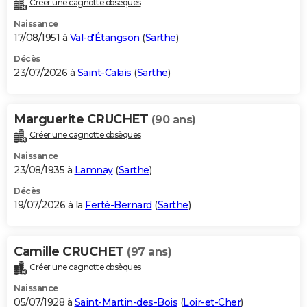
Créer une cagnotte obsèques
City break
Voyage de noces
Climat
Destinations
Voyage nature
Forum
+
PHOTO
Naissance
17/08/1951 à
Val-d'Étangson
(
Sarthe
)
GUIDES D'ACHAT
Décès
23/07/2026 à
Saint-Calais
(
Sarthe
)
BONS PLANS
CARTE DE VOEUX
Marguerite CRUCHET
(90 ans)
Carte Bonne année
Carte Pâques
Carte de Noël
Carte Saint-Valentin
Carte d'anniversaire
DICTIONNAIRE
Créer une cagnotte obsèques
Biographies
Expressions
Dictionnaire
Citations
Proverbes
PROGRAMME TV
Naissance
23/08/1935 à
Lamnay
(
Sarthe
)
COPAINS D'AVANT
Décès
19/07/2026 à la
Ferté-Bernard
(
Sarthe
)
Se connecter
Collèges
Universités
Service militaire
S'inscrire
Lycées
Primaires
Entreprises
Avis de recherche
AVIS DE DÉCÈS
FORUM
Camille CRUCHET
(97 ans)
Lifestyle
Sport
Television
Cinema
Bricolage
Culture
Auto
Voyage
Créer une cagnotte obsèques
Naissance
05/07/1928 à
Saint-Martin-des-Bois
(
Loir-et-Cher
)