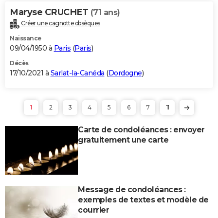
Maryse CRUCHET
(71 ans)
Créer une cagnotte obsèques
Naissance
09/04/1950 à
Paris
(
Paris
)
Décès
17/10/2021 à
Sarlat-la-Canéda
(
Dordogne
)
1
2
3
4
5
6
7
11
Carte de condoléances : envoyer
gratuitement une carte
Message de condoléances :
exemples de textes et modèle de
courrier