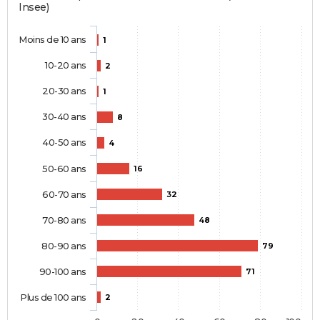
Insee)
Moins de 10 ans
1
10-20 ans
2
20-30 ans
1
30-40 ans
8
40-50 ans
4
50-60 ans
16
60-70 ans
32
70-80 ans
48
80-90 ans
79
90-100 ans
71
Plus de 100 ans
2