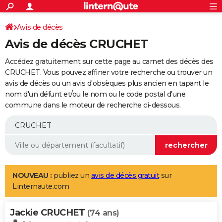
ACTUALITÉS
Connexion
S'inscrire
Avis de décès
Rechercher
Société
Education
Villes
Politique
Faits Divers
Monde
+
SPORT
Avis de décès CRUCHET
Football
Cyclisme
Forum
Coupe du monde 2026
Tennis
Rugby
CULTURE
Accédez gratuitement sur cette page au carnet des décès des
TNT
Cinéma
Musique
Programme TV
Streaming
Sorties cinéma
+
CRUCHET. Vous pouvez affiner votre recherche ou trouver un
FINANCE
avis de décès ou un avis d'obsèques plus ancien en tapant le
Impôts
Immobilier
Banque
Crédit
Retraite
Epargne
Risques naturels par ville
Assurance
AUTO
nom d'un défunt et/ou le nom ou le code postal d'une
commune dans le moteur de recherche ci-dessous.
Réserver un essai
Berlines
Forum auto
Essais
Citadines
SUV
+
HIGH-TECH
Meilleur smartphone
Ordinateurs
Guide high-tech
Mobiles
Internet
Jeux vidéo
+
BRICOLAGE
Aménagement intérieur
Cuisine
Jardinage
+
Forum
Extérieur
Salle de bains
Rangement
WEEK-END
Escapades
Expositions
Week-end nature
Guides de France
Patrimoine
Musées
+
LIFESTYLE
NOUVEAU :
publiez un
avis de décès gratuit
sur
Linternaute.com
Bien-être
Mode
+
Art de vivre
Loisirs
Modes de vie
SANTE
Jackie CRUCHET
Guide de la santé
Médicaments
+
Alimentation
Maladies
Sommeil
(74 ans)
VOYAGE