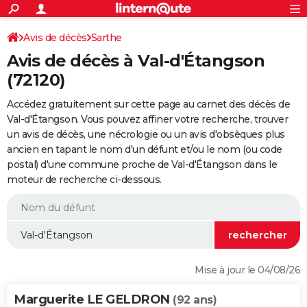
ACTUALITÉS
Connexion
S'inscrire
Avis de décès
Sarthe
Rechercher
Société
Education
Villes
Politique
Faits Divers
Monde
+
SPORT
Avis de décès à Val-d'Étangson
Football
Cyclisme
Forum
Coupe du monde 2026
Tennis
Rugby
CULTURE
(72120)
TNT
Cinéma
Musique
Programme TV
Streaming
Sorties cinéma
+
FINANCE
Accédez gratuitement sur cette page au carnet des décès de
Val-d'Étangson. Vous pouvez affiner votre recherche, trouver
Impôts
Immobilier
Banque
Crédit
Retraite
Epargne
Risques naturels par ville
Assurance
AUTO
un avis de décès, une nécrologie ou un avis d'obsèques plus
ancien en tapant le nom d'un défunt et/ou le nom (ou code
Réserver un essai
Berlines
Forum auto
Essais
Citadines
SUV
+
HIGH-TECH
postal) d'une commune proche de Val-d'Étangson dans le
moteur de recherche ci-dessous.
Meilleur smartphone
Ordinateurs
Guide high-tech
Mobiles
Internet
Jeux vidéo
+
BRICOLAGE
Aménagement intérieur
Cuisine
Jardinage
+
Forum
Extérieur
Salle de bains
Rangement
WEEK-END
Escapades
Expositions
Week-end nature
Guides de France
Patrimoine
Musées
+
LIFESTYLE
Bien-être
Mode
+
Art de vivre
Loisirs
Modes de vie
SANTE
Mise à jour le 04/08/26
Guide de la santé
Médicaments
+
Alimentation
Maladies
Sommeil
VOYAGE
Marguerite LE GELDRON
(92 ans)