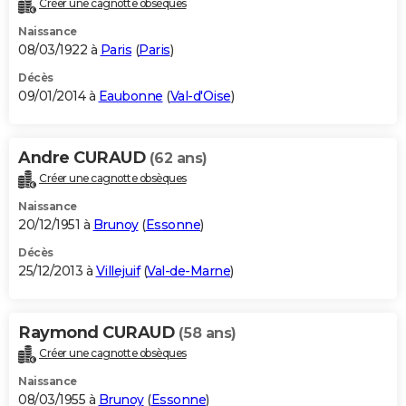
Créer une cagnotte obsèques
City break
Voyage de noces
Climat
Destinations
Voyage nature
Forum
+
PHOTO
Naissance
08/03/1922 à
Paris
(
Paris
)
GUIDES D'ACHAT
Décès
09/01/2014 à
Eaubonne
(
Val-d'Oise
)
BONS PLANS
CARTE DE VOEUX
Andre CURAUD
(62 ans)
Carte Bonne année
Carte Pâques
Carte de Noël
Carte Saint-Valentin
Carte d'anniversaire
DICTIONNAIRE
Créer une cagnotte obsèques
Biographies
Expressions
Dictionnaire
Citations
Proverbes
PROGRAMME TV
Naissance
20/12/1951 à
Brunoy
(
Essonne
)
COPAINS D'AVANT
Décès
25/12/2013 à
Villejuif
(
Val-de-Marne
)
Se connecter
Collèges
Universités
Service militaire
S'inscrire
Lycées
Primaires
Entreprises
Avis de recherche
AVIS DE DÉCÈS
FORUM
Raymond CURAUD
(58 ans)
Lifestyle
Sport
Television
Cinema
Bricolage
Culture
Auto
Voyage
Créer une cagnotte obsèques
Naissance
08/03/1955 à
Brunoy
(
Essonne
)