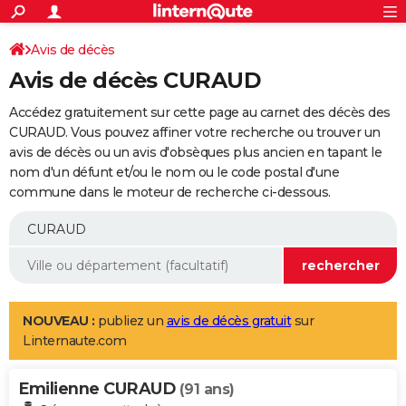
ACTUALITÉS
Connexion
S'inscrire
Avis de décès
Rechercher
Société
Education
Villes
Politique
Faits Divers
Monde
+
SPORT
Avis de décès CURAUD
Football
Cyclisme
Forum
Coupe du monde 2026
Tennis
Rugby
CULTURE
Accédez gratuitement sur cette page au carnet des décès des
TNT
Cinéma
Musique
Programme TV
Streaming
Sorties cinéma
+
CURAUD. Vous pouvez affiner votre recherche ou trouver un
FINANCE
avis de décès ou un avis d'obsèques plus ancien en tapant le
Impôts
Immobilier
Banque
Crédit
Retraite
Epargne
Risques naturels par ville
Assurance
AUTO
nom d'un défunt et/ou le nom ou le code postal d'une
commune dans le moteur de recherche ci-dessous.
Réserver un essai
Berlines
Forum auto
Essais
Citadines
SUV
+
HIGH-TECH
Meilleur smartphone
Ordinateurs
Guide high-tech
Mobiles
Internet
Jeux vidéo
+
BRICOLAGE
Aménagement intérieur
Cuisine
Jardinage
+
Forum
Extérieur
Salle de bains
Rangement
WEEK-END
Escapades
Expositions
Week-end nature
Guides de France
Patrimoine
Musées
+
LIFESTYLE
NOUVEAU :
publiez un
avis de décès gratuit
sur
Linternaute.com
Bien-être
Mode
+
Art de vivre
Loisirs
Modes de vie
SANTE
Emilienne CURAUD
Guide de la santé
Médicaments
+
Alimentation
Maladies
Sommeil
(91 ans)
VOYAGE