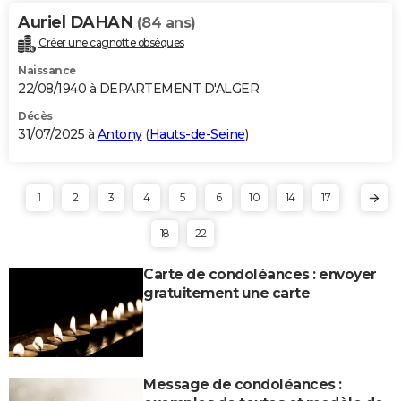
Auriel DAHAN
(84 ans)
Créer une cagnotte obsèques
Naissance
22/08/1940 à DEPARTEMENT D'ALGER
Décès
31/07/2025 à
Antony
(
Hauts-de-Seine
)
1
2
3
4
5
6
10
14
17
18
22
Carte de condoléances : envoyer
gratuitement une carte
Message de condoléances :