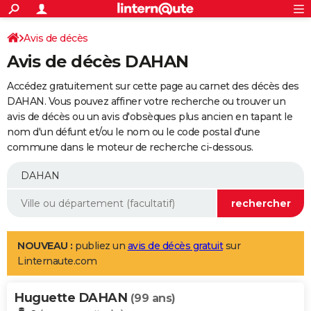
ACTUALITÉS
Connexion
S'inscrire
Avis de décès
Rechercher
Société
Education
Villes
Politique
Faits Divers
Monde
+
SPORT
Avis de décès DAHAN
Football
Cyclisme
Forum
Coupe du monde 2026
Tennis
Rugby
CULTURE
Accédez gratuitement sur cette page au carnet des décès des
TNT
Cinéma
Musique
Programme TV
Streaming
Sorties cinéma
+
DAHAN. Vous pouvez affiner votre recherche ou trouver un
FINANCE
avis de décès ou un avis d'obsèques plus ancien en tapant le
Impôts
Immobilier
Banque
Crédit
Retraite
Epargne
Risques naturels par ville
Assurance
AUTO
nom d'un défunt et/ou le nom ou le code postal d'une
commune dans le moteur de recherche ci-dessous.
Réserver un essai
Berlines
Forum auto
Essais
Citadines
SUV
+
HIGH-TECH
Meilleur smartphone
Ordinateurs
Guide high-tech
Mobiles
Internet
Jeux vidéo
+
BRICOLAGE
Aménagement intérieur
Cuisine
Jardinage
+
Forum
Extérieur
Salle de bains
Rangement
WEEK-END
Escapades
Expositions
Week-end nature
Guides de France
Patrimoine
Musées
+
LIFESTYLE
NOUVEAU :
publiez un
avis de décès gratuit
sur
Linternaute.com
Bien-être
Mode
+
Art de vivre
Loisirs
Modes de vie
SANTE
Huguette DAHAN
Guide de la santé
Médicaments
+
Alimentation
Maladies
Sommeil
(99 ans)
VOYAGE