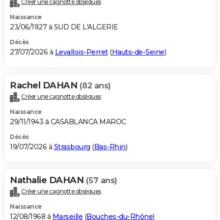
Créer une cagnotte obsèques
City break
Voyage de noces
Climat
Destinations
Voyage nature
Forum
+
PHOTO
Naissance
23/06/1927 à SUD DE L'ALGERIE
GUIDES D'ACHAT
Décès
27/07/2026 à
Levallois-Perret
(
Hauts-de-Seine
)
BONS PLANS
CARTE DE VOEUX
Rachel DAHAN
(82 ans)
Carte Bonne année
Carte Pâques
Carte de Noël
Carte Saint-Valentin
Carte d'anniversaire
DICTIONNAIRE
Créer une cagnotte obsèques
Biographies
Expressions
Dictionnaire
Citations
Proverbes
PROGRAMME TV
Naissance
29/11/1943 à CASABLANCA MAROC
COPAINS D'AVANT
Décès
19/07/2026 à
Strasbourg
(
Bas-Rhin
)
Se connecter
Collèges
Universités
Service militaire
S'inscrire
Lycées
Primaires
Entreprises
Avis de recherche
AVIS DE DÉCÈS
FORUM
Nathalie DAHAN
(57 ans)
Lifestyle
Sport
Television
Cinema
Bricolage
Culture
Auto
Voyage
Créer une cagnotte obsèques
Naissance
12/08/1968 à
Marseille
(
Bouches-du-Rhône
)