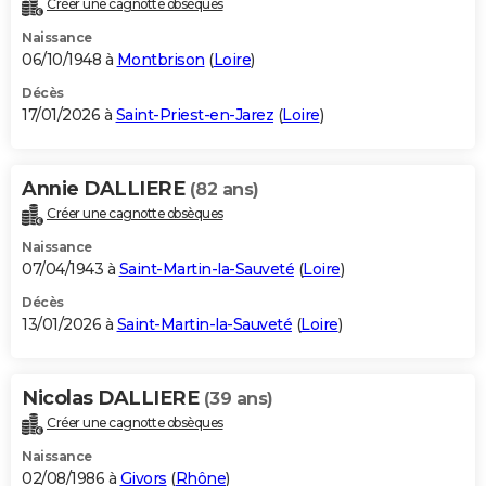
Créer une cagnotte obsèques
City break
Voyage de noces
Climat
Destinations
Voyage nature
Forum
+
PHOTO
Naissance
06/10/1948 à
Montbrison
(
Loire
)
GUIDES D'ACHAT
Décès
17/01/2026 à
Saint-Priest-en-Jarez
(
Loire
)
BONS PLANS
CARTE DE VOEUX
Annie DALLIERE
(82 ans)
Carte Bonne année
Carte Pâques
Carte de Noël
Carte Saint-Valentin
Carte d'anniversaire
DICTIONNAIRE
Créer une cagnotte obsèques
Biographies
Expressions
Dictionnaire
Citations
Proverbes
PROGRAMME TV
Naissance
07/04/1943 à
Saint-Martin-la-Sauveté
(
Loire
)
COPAINS D'AVANT
Décès
13/01/2026 à
Saint-Martin-la-Sauveté
(
Loire
)
Se connecter
Collèges
Universités
Service militaire
S'inscrire
Lycées
Primaires
Entreprises
Avis de recherche
AVIS DE DÉCÈS
FORUM
Nicolas DALLIERE
(39 ans)
Lifestyle
Sport
Television
Cinema
Bricolage
Culture
Auto
Voyage
Créer une cagnotte obsèques
Naissance
02/08/1986 à
Givors
(
Rhône
)