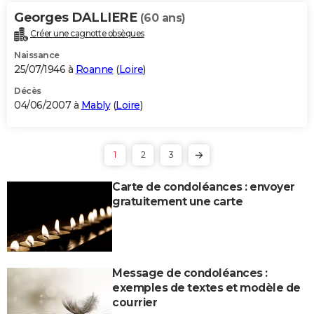
Georges DALLIERE
(60 ans)
Créer une cagnotte obsèques
Naissance
25/07/1946 à
Roanne
(
Loire
)
Décès
04/06/2007 à
Mably
(
Loire
)
1
2
3
Carte de condoléances : envoyer
gratuitement une carte
Message de condoléances :
exemples de textes et modèle de
courrier