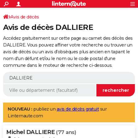
ACTUALITÉS
Connexion
S'inscrire
Avis de décès
Rechercher
Société
Education
Villes
Politique
Faits Divers
Monde
+
SPORT
Avis de décès DALLIERE
Football
Cyclisme
Forum
Coupe du monde 2026
Tennis
Rugby
CULTURE
Accédez gratuitement sur cette page au carnet des décès des
TNT
Cinéma
Musique
Programme TV
Streaming
Sorties cinéma
+
DALLIERE. Vous pouvez affiner votre recherche ou trouver un
FINANCE
avis de décès ou un avis d'obsèques plus ancien en tapant le
Impôts
Immobilier
Banque
Crédit
Retraite
Epargne
Risques naturels par ville
Assurance
AUTO
nom d'un défunt et/ou le nom ou le code postal d'une
commune dans le moteur de recherche ci-dessous.
Réserver un essai
Berlines
Forum auto
Essais
Citadines
SUV
+
HIGH-TECH
Meilleur smartphone
Ordinateurs
Guide high-tech
Mobiles
Internet
Jeux vidéo
+
BRICOLAGE
Aménagement intérieur
Cuisine
Jardinage
+
Forum
Extérieur
Salle de bains
Rangement
WEEK-END
Escapades
Expositions
Week-end nature
Guides de France
Patrimoine
Musées
+
LIFESTYLE
NOUVEAU :
publiez un
avis de décès gratuit
sur
Linternaute.com
Bien-être
Mode
+
Art de vivre
Loisirs
Modes de vie
SANTE
Michel DALLIERE
Guide de la santé
Médicaments
+
Alimentation
Maladies
Sommeil
(77 ans)
VOYAGE