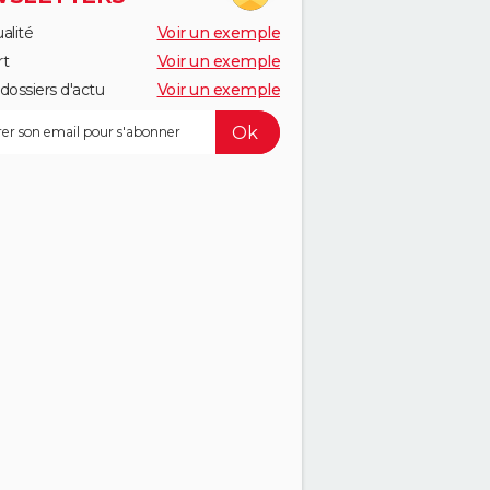
alité
Voir un exemple
rt
Voir un exemple
dossiers d'actu
Voir un exemple