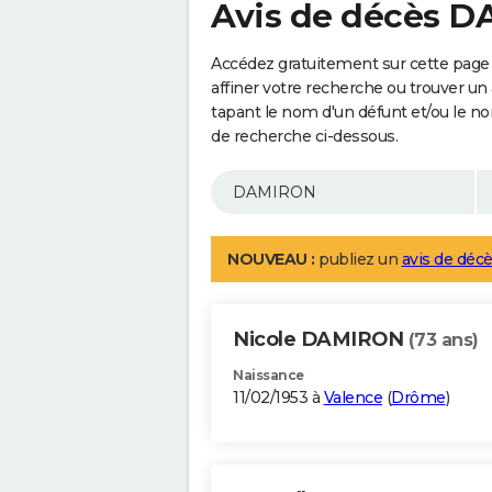
Avis de décès 
Accédez gratuitement sur cette pag
affiner votre recherche ou trouver un
tapant le nom d'un défunt et/ou le 
de recherche ci-dessous.
NOUVEAU :
publiez un
avis de décè
Nicole DAMIRON
(73 ans)
Naissance
11/02/1953 à
Valence
(
Drôme
)