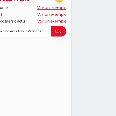
alité
Voir un exemple
rt
Voir un exemple
dossiers d'actu
Voir un exemple