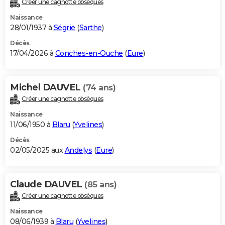
Créer une cagnotte obsèques
City break
Voyage de noces
Climat
Destinations
Voyage nature
Forum
+
PHOTO
Naissance
28/01/1937 à
Ségrie
(
Sarthe
)
GUIDES D'ACHAT
Décès
17/04/2026 à
Conches-en-Ouche
(
Eure
)
BONS PLANS
CARTE DE VOEUX
Michel DAUVEL
(74 ans)
Carte Bonne année
Carte Pâques
Carte de Noël
Carte Saint-Valentin
Carte d'anniversaire
DICTIONNAIRE
Créer une cagnotte obsèques
Biographies
Expressions
Dictionnaire
Citations
Proverbes
PROGRAMME TV
Naissance
11/06/1950 à
Blaru
(
Yvelines
)
COPAINS D'AVANT
Décès
02/05/2025 aux
Andelys
(
Eure
)
Se connecter
Collèges
Universités
Service militaire
S'inscrire
Lycées
Primaires
Entreprises
Avis de recherche
AVIS DE DÉCÈS
FORUM
Claude DAUVEL
(85 ans)
Lifestyle
Sport
Television
Cinema
Bricolage
Culture
Auto
Voyage
Créer une cagnotte obsèques
Naissance
08/06/1939 à
Blaru
(
Yvelines
)