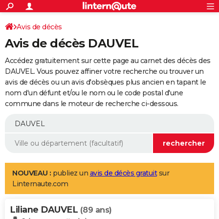
ACTUALITÉS
Connexion
S'inscrire
Avis de décès
Rechercher
Société
Education
Villes
Politique
Faits Divers
Monde
+
SPORT
Avis de décès DAUVEL
Football
Cyclisme
Forum
Coupe du monde 2026
Tennis
Rugby
CULTURE
Accédez gratuitement sur cette page au carnet des décès des
TNT
Cinéma
Musique
Programme TV
Streaming
Sorties cinéma
+
DAUVEL. Vous pouvez affiner votre recherche ou trouver un
FINANCE
avis de décès ou un avis d'obsèques plus ancien en tapant le
Impôts
Immobilier
Banque
Crédit
Retraite
Epargne
Risques naturels par ville
Assurance
AUTO
nom d'un défunt et/ou le nom ou le code postal d'une
commune dans le moteur de recherche ci-dessous.
Réserver un essai
Berlines
Forum auto
Essais
Citadines
SUV
+
HIGH-TECH
Meilleur smartphone
Ordinateurs
Guide high-tech
Mobiles
Internet
Jeux vidéo
+
BRICOLAGE
Aménagement intérieur
Cuisine
Jardinage
+
Forum
Extérieur
Salle de bains
Rangement
WEEK-END
Escapades
Expositions
Week-end nature
Guides de France
Patrimoine
Musées
+
LIFESTYLE
NOUVEAU :
publiez un
avis de décès gratuit
sur
Linternaute.com
Bien-être
Mode
+
Art de vivre
Loisirs
Modes de vie
SANTE
Liliane DAUVEL
Guide de la santé
Médicaments
+
Alimentation
Maladies
Sommeil
(89 ans)
VOYAGE