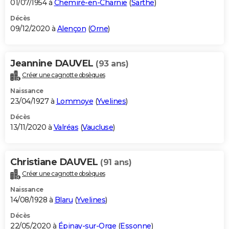
01/07/1954 à
Chemiré-en-Charnie
(
Sarthe
)
Décès
09/12/2020 à
Alençon
(
Orne
)
Jeannine DAUVEL
(93 ans)
Créer une cagnotte obsèques
Naissance
23/04/1927 à
Lommoye
(
Yvelines
)
Décès
13/11/2020 à
Valréas
(
Vaucluse
)
Christiane DAUVEL
(91 ans)
Créer une cagnotte obsèques
Naissance
14/08/1928 à
Blaru
(
Yvelines
)
Décès
22/05/2020 à
Épinay-sur-Orge
(
Essonne
)