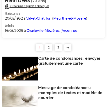
Henri DEBS
(73 ans)
Créer une cagnotte obsèques
Naissance
20/05/1932 à
Val-et-Châtillon
(
Meurthe-et-Moselle
)
Décès
16/05/2006 à
Charleville-Mézières
(
Ardennes
)
1
2
3
Carte de condoléances : envoyer
gratuitement une carte
Message de condoléances :
exemples de textes et modèle de
courrier