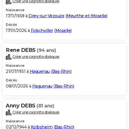
Créer une cagnotte obsèques
City break
Voyage de noces
Climat
Destinations
Voyage nature
Forum
+
PHOTO
Naissance
17/11/1938 à
Cirey-sur-Vezouze
(
Meurthe-et-Moselle
)
GUIDES D'ACHAT
Décès
17/01/2026 à
Folschviller
(
Moselle
)
BONS PLANS
CARTE DE VOEUX
Rene DEBS
(94 ans)
Carte Bonne année
Carte Pâques
Carte de Noël
Carte Saint-Valentin
Carte d'anniversaire
DICTIONNAIRE
Créer une cagnotte obsèques
Biographies
Expressions
Dictionnaire
Citations
Proverbes
PROGRAMME TV
Naissance
21/07/1931 à
Haguenau
(
Bas-Rhin
)
COPAINS D'AVANT
Décès
08/01/2026 à
Haguenau
(
Bas-Rhin
)
Se connecter
Collèges
Universités
Service militaire
S'inscrire
Lycées
Primaires
Entreprises
Avis de recherche
AVIS DE DÉCÈS
FORUM
Anny DEBS
(81 ans)
Lifestyle
Sport
Television
Cinema
Bricolage
Culture
Auto
Voyage
Créer une cagnotte obsèques
Naissance
02/12/1944 à
Kolbsheim
(
Bas-Rhin
)