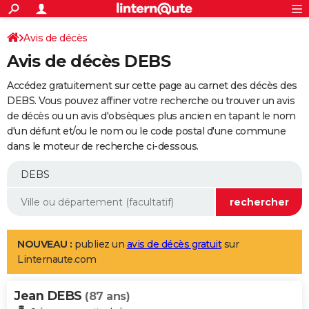
ACTUALITÉS
Connexion
S'inscrire
Avis de décès
Rechercher
Société
Education
Villes
Politique
Faits Divers
Monde
+
SPORT
Avis de décès DEBS
Football
Cyclisme
Forum
Coupe du monde 2026
Tennis
Rugby
CULTURE
Accédez gratuitement sur cette page au carnet des décès des
TNT
Cinéma
Musique
Programme TV
Streaming
Sorties cinéma
+
DEBS. Vous pouvez affiner votre recherche ou trouver un avis
FINANCE
de décès ou un avis d'obsèques plus ancien en tapant le nom
Impôts
Immobilier
Banque
Crédit
Retraite
Epargne
Risques naturels par ville
Assurance
AUTO
d'un défunt et/ou le nom ou le code postal d'une commune
dans le moteur de recherche ci-dessous.
Réserver un essai
Berlines
Forum auto
Essais
Citadines
SUV
+
HIGH-TECH
Meilleur smartphone
Ordinateurs
Guide high-tech
Mobiles
Internet
Jeux vidéo
+
BRICOLAGE
Aménagement intérieur
Cuisine
Jardinage
+
Forum
Extérieur
Salle de bains
Rangement
WEEK-END
Escapades
Expositions
Week-end nature
Guides de France
Patrimoine
Musées
+
LIFESTYLE
NOUVEAU :
publiez un
avis de décès gratuit
sur
Linternaute.com
Bien-être
Mode
+
Art de vivre
Loisirs
Modes de vie
SANTE
Jean DEBS
Guide de la santé
Médicaments
+
Alimentation
Maladies
Sommeil
(87 ans)
VOYAGE