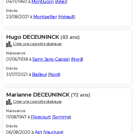
04/11/1940 à
Montluçon
(
Allier
)
Décès
23/08/2021 à
Montpellier
(
Hérault
)
Hugo DECEUNINCK
(83 ans)
Créer une cagnotte obsèques
Naissance
01/06/1938 à
Saint-Jans-Cappel
(
Nord
)
Décès
31/07/2021 à
Bailleul
(
Nord
)
Marianne DECEUNINCK
(72 ans)
Créer une cagnotte obsèques
Naissance
11/08/1947 à
Flixecourt
(
Somme
)
Décès
06/08/2020 à
Apt
(
Vaucluse
)