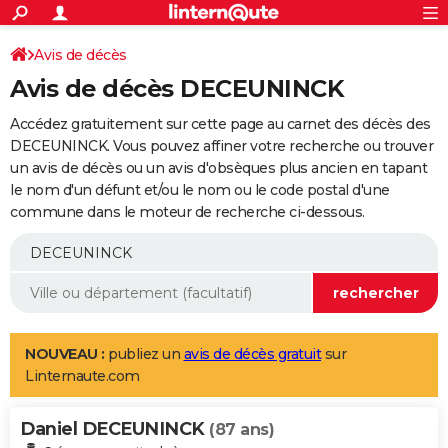
ACTUALITÉS
Connexion
S'inscrire
Avis de décès
Rechercher
Société
Education
Villes
Politique
Faits Divers
Monde
+
SPORT
Avis de décès DECEUNINCK
Football
Cyclisme
Forum
Coupe du monde 2026
Tennis
Rugby
CULTURE
Accédez gratuitement sur cette page au carnet des décès des
TNT
Cinéma
Musique
Programme TV
Streaming
Sorties cinéma
+
DECEUNINCK. Vous pouvez affiner votre recherche ou trouver
FINANCE
un avis de décès ou un avis d'obsèques plus ancien en tapant
Impôts
Immobilier
Banque
Crédit
Retraite
Epargne
Risques naturels par ville
Assurance
AUTO
le nom d'un défunt et/ou le nom ou le code postal d'une
commune dans le moteur de recherche ci-dessous.
Réserver un essai
Berlines
Forum auto
Essais
Citadines
SUV
+
HIGH-TECH
Meilleur smartphone
Ordinateurs
Guide high-tech
Mobiles
Internet
Jeux vidéo
+
BRICOLAGE
Aménagement intérieur
Cuisine
Jardinage
+
Forum
Extérieur
Salle de bains
Rangement
WEEK-END
Escapades
Expositions
Week-end nature
Guides de France
Patrimoine
Musées
+
LIFESTYLE
NOUVEAU :
publiez un
avis de décès gratuit
sur
Linternaute.com
Bien-être
Mode
+
Art de vivre
Loisirs
Modes de vie
SANTE
Daniel DECEUNINCK
Guide de la santé
Médicaments
+
Alimentation
Maladies
Sommeil
(87 ans)
VOYAGE