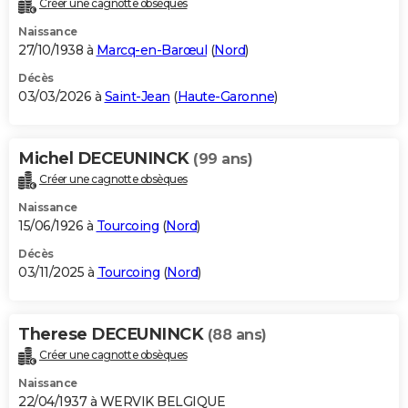
Créer une cagnotte obsèques
City break
Voyage de noces
Climat
Destinations
Voyage nature
Forum
+
PHOTO
Naissance
27/10/1938 à
Marcq-en-Barœul
(
Nord
)
GUIDES D'ACHAT
Décès
03/03/2026 à
Saint-Jean
(
Haute-Garonne
)
BONS PLANS
CARTE DE VOEUX
Michel DECEUNINCK
(99 ans)
Carte Bonne année
Carte Pâques
Carte de Noël
Carte Saint-Valentin
Carte d'anniversaire
DICTIONNAIRE
Créer une cagnotte obsèques
Biographies
Expressions
Dictionnaire
Citations
Proverbes
PROGRAMME TV
Naissance
15/06/1926 à
Tourcoing
(
Nord
)
COPAINS D'AVANT
Décès
03/11/2025 à
Tourcoing
(
Nord
)
Se connecter
Collèges
Universités
Service militaire
S'inscrire
Lycées
Primaires
Entreprises
Avis de recherche
AVIS DE DÉCÈS
FORUM
Therese DECEUNINCK
(88 ans)
Lifestyle
Sport
Television
Cinema
Bricolage
Culture
Auto
Voyage
Créer une cagnotte obsèques
Naissance
22/04/1937 à WERVIK BELGIQUE