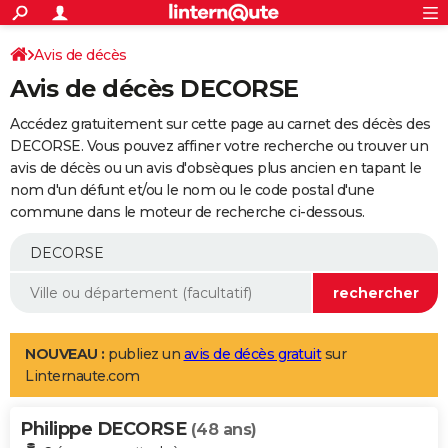
ACTUALITÉS
Connexion
S'inscrire
Avis de décès
Rechercher
Société
Education
Villes
Politique
Faits Divers
Monde
+
SPORT
Avis de décès DECORSE
Football
Cyclisme
Forum
Coupe du monde 2026
Tennis
Rugby
CULTURE
Accédez gratuitement sur cette page au carnet des décès des
TNT
Cinéma
Musique
Programme TV
Streaming
Sorties cinéma
+
DECORSE. Vous pouvez affiner votre recherche ou trouver un
FINANCE
avis de décès ou un avis d'obsèques plus ancien en tapant le
Impôts
Immobilier
Banque
Crédit
Retraite
Epargne
Risques naturels par ville
Assurance
AUTO
nom d'un défunt et/ou le nom ou le code postal d'une
commune dans le moteur de recherche ci-dessous.
Réserver un essai
Berlines
Forum auto
Essais
Citadines
SUV
+
HIGH-TECH
Meilleur smartphone
Ordinateurs
Guide high-tech
Mobiles
Internet
Jeux vidéo
+
BRICOLAGE
Aménagement intérieur
Cuisine
Jardinage
+
Forum
Extérieur
Salle de bains
Rangement
WEEK-END
Escapades
Expositions
Week-end nature
Guides de France
Patrimoine
Musées
+
LIFESTYLE
NOUVEAU :
publiez un
avis de décès gratuit
sur
Linternaute.com
Bien-être
Mode
+
Art de vivre
Loisirs
Modes de vie
SANTE
Philippe DECORSE
Guide de la santé
Médicaments
+
Alimentation
Maladies
Sommeil
(48 ans)
VOYAGE