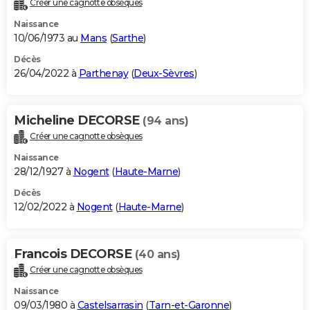
Créer une cagnotte obsèques
City break
Voyage de noces
Climat
Destinations
Voyage nature
Forum
+
PHOTO
Naissance
10/06/1973 au
Mans
(
Sarthe
)
GUIDES D'ACHAT
Décès
26/04/2022 à
Parthenay
(
Deux-Sèvres
)
BONS PLANS
CARTE DE VOEUX
Micheline DECORSE
(94 ans)
Carte Bonne année
Carte Pâques
Carte de Noël
Carte Saint-Valentin
Carte d'anniversaire
DICTIONNAIRE
Créer une cagnotte obsèques
Biographies
Expressions
Dictionnaire
Citations
Proverbes
PROGRAMME TV
Naissance
28/12/1927 à
Nogent
(
Haute-Marne
)
COPAINS D'AVANT
Décès
12/02/2022 à
Nogent
(
Haute-Marne
)
Se connecter
Collèges
Universités
Service militaire
S'inscrire
Lycées
Primaires
Entreprises
Avis de recherche
AVIS DE DÉCÈS
FORUM
Francois DECORSE
(40 ans)
Lifestyle
Sport
Television
Cinema
Bricolage
Culture
Auto
Voyage
Créer une cagnotte obsèques
Naissance
09/03/1980 à
Castelsarrasin
(
Tarn-et-Garonne
)