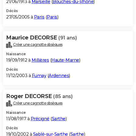
21/06/1913 à
Marseille
(
Bouches-du-Rhône
)
Décès
27/05/2005 à
Paris
(
Paris
)
Maurice DECORSE
(91 ans)
Créer une cagnotte obsèques
Naissance
19/09/1912 à
Millières
(
Haute-Marne
)
Décès
11/12/2003 à
Fumay
(
Ardennes
)
Roger DECORSE
(85 ans)
Créer une cagnotte obsèques
Naissance
11/08/1917 à
Précigné
(
Sarthe
)
Décès
19/10/2002 à
Sablé-sur-Sarthe
(
Sarthe
)