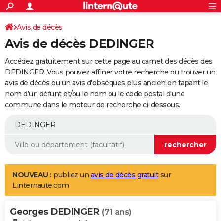
ACTUALITÉS
Connexion
S'inscrire
Avis de décès
Rechercher
Société
Education
Villes
Politique
Faits Divers
Monde
+
SPORT
Avis de décès DEDINGER
Football
Cyclisme
Forum
Coupe du monde 2026
Tennis
Rugby
CULTURE
Accédez gratuitement sur cette page au carnet des décès des
TNT
Cinéma
Musique
Programme TV
Streaming
Sorties cinéma
+
DEDINGER. Vous pouvez affiner votre recherche ou trouver un
FINANCE
avis de décès ou un avis d'obsèques plus ancien en tapant le
Impôts
Immobilier
Banque
Crédit
Retraite
Epargne
Risques naturels par ville
Assurance
AUTO
nom d'un défunt et/ou le nom ou le code postal d'une
commune dans le moteur de recherche ci-dessous.
Réserver un essai
Berlines
Forum auto
Essais
Citadines
SUV
+
HIGH-TECH
Meilleur smartphone
Ordinateurs
Guide high-tech
Mobiles
Internet
Jeux vidéo
+
BRICOLAGE
Aménagement intérieur
Cuisine
Jardinage
+
Forum
Extérieur
Salle de bains
Rangement
WEEK-END
Escapades
Expositions
Week-end nature
Guides de France
Patrimoine
Musées
+
LIFESTYLE
NOUVEAU :
publiez un
avis de décès gratuit
sur
Linternaute.com
Bien-être
Mode
+
Art de vivre
Loisirs
Modes de vie
SANTE
Georges DEDINGER
Guide de la santé
Médicaments
+
Alimentation
Maladies
Sommeil
(71 ans)
VOYAGE