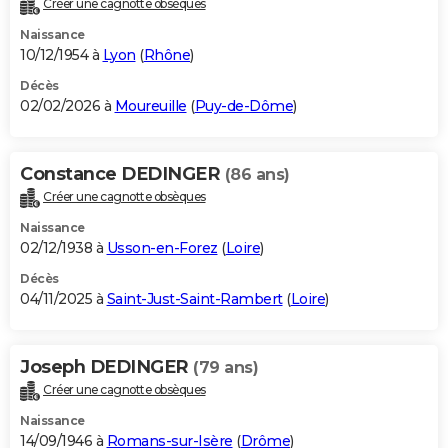
Créer une cagnotte obsèques
City break
Voyage de noces
Climat
Destinations
Voyage nature
Forum
+
PHOTO
Naissance
10/12/1954 à
Lyon
(
Rhône
)
GUIDES D'ACHAT
Décès
02/02/2026 à
Moureuille
(
Puy-de-Dôme
)
BONS PLANS
CARTE DE VOEUX
Constance DEDINGER
(86 ans)
Carte Bonne année
Carte Pâques
Carte de Noël
Carte Saint-Valentin
Carte d'anniversaire
DICTIONNAIRE
Créer une cagnotte obsèques
Biographies
Expressions
Dictionnaire
Citations
Proverbes
PROGRAMME TV
Naissance
02/12/1938 à
Usson-en-Forez
(
Loire
)
COPAINS D'AVANT
Décès
04/11/2025 à
Saint-Just-Saint-Rambert
(
Loire
)
Se connecter
Collèges
Universités
Service militaire
S'inscrire
Lycées
Primaires
Entreprises
Avis de recherche
AVIS DE DÉCÈS
FORUM
Joseph DEDINGER
(79 ans)
Lifestyle
Sport
Television
Cinema
Bricolage
Culture
Auto
Voyage
Créer une cagnotte obsèques
Naissance
14/09/1946 à
Romans-sur-Isère
(
Drôme
)