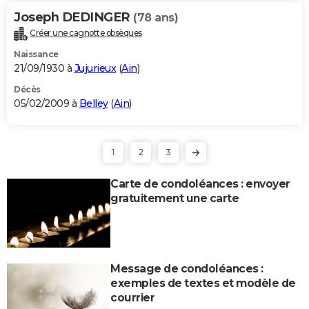
Joseph DEDINGER
(78 ans)
Créer une cagnotte obsèques
Naissance
21/09/1930 à
Jujurieux
(
Ain
)
Décès
05/02/2009 à
Belley
(
Ain
)
1
2
3
Carte de condoléances : envoyer
gratuitement une carte
Message de condoléances :
exemples de textes et modèle de
courrier