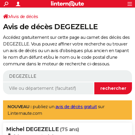
ACTUALITÉS
Connexion
S'inscrire
Avis de décès
Rechercher
Société
Education
Villes
Politique
Faits Divers
Monde
+
SPORT
Avis de décès DEGEZELLE
Football
Cyclisme
Forum
Coupe du monde 2026
Tennis
Rugby
CULTURE
Accédez gratuitement sur cette page au carnet des décès des
TNT
Cinéma
Musique
Programme TV
Streaming
Sorties cinéma
+
DEGEZELLE. Vous pouvez affiner votre recherche ou trouver
FINANCE
un avis de décès ou un avis d'obsèques plus ancien en tapant
Impôts
Immobilier
Banque
Crédit
Retraite
Epargne
Risques naturels par ville
Assurance
AUTO
le nom d'un défunt et/ou le nom ou le code postal d'une
commune dans le moteur de recherche ci-dessous.
Réserver un essai
Berlines
Forum auto
Essais
Citadines
SUV
+
HIGH-TECH
Meilleur smartphone
Ordinateurs
Guide high-tech
Mobiles
Internet
Jeux vidéo
+
BRICOLAGE
Aménagement intérieur
Cuisine
Jardinage
+
Forum
Extérieur
Salle de bains
Rangement
WEEK-END
Escapades
Expositions
Week-end nature
Guides de France
Patrimoine
Musées
+
LIFESTYLE
NOUVEAU :
publiez un
avis de décès gratuit
sur
Linternaute.com
Bien-être
Mode
+
Art de vivre
Loisirs
Modes de vie
SANTE
Michel DEGEZELLE
Guide de la santé
Médicaments
+
Alimentation
Maladies
Sommeil
(75 ans)
VOYAGE