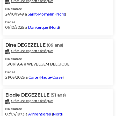
Créer une cagnotte obsèques
City break
Voyage de noces
Climat
Destinations
Voyage nature
Forum
+
PHOTO
Naissance
24/10/1949 à
Saint-Momelin
(
Nord
)
GUIDES D'ACHAT
Décès
01/10/2025 à
Dunkerque
(
Nord
)
BONS PLANS
CARTE DE VOEUX
Dina DEGEZELLE
(89 ans)
Carte Bonne année
Carte Pâques
Carte de Noël
Carte Saint-Valentin
Carte d'anniversaire
DICTIONNAIRE
Créer une cagnotte obsèques
Biographies
Expressions
Dictionnaire
Citations
Proverbes
PROGRAMME TV
Naissance
13/01/1936 à WEVELGEM BELGIQUE
COPAINS D'AVANT
Décès
21/06/2025 à
Corte
(
Haute-Corse
)
Se connecter
Collèges
Universités
Service militaire
S'inscrire
Lycées
Primaires
Entreprises
Avis de recherche
AVIS DE DÉCÈS
FORUM
Elodie DEGEZELLE
(51 ans)
Lifestyle
Sport
Television
Cinema
Bricolage
Culture
Auto
Voyage
Créer une cagnotte obsèques
Naissance
07/07/1973 à
Armentières
(
Nord
)