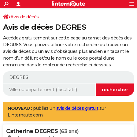
ACTUALITÉS
Connexion
S'inscrire
Avis de décès
Rechercher
Société
Education
Villes
Politique
Faits Divers
Monde
+
SPORT
Avis de décès DEGRES
Football
Cyclisme
Forum
Coupe du monde 2026
Tennis
Rugby
CULTURE
Accédez gratuitement sur cette page au carnet des décès des
TNT
Cinéma
Musique
Programme TV
Streaming
Sorties cinéma
+
DEGRES. Vous pouvez affiner votre recherche ou trouver un
FINANCE
avis de décès ou un avis d'obsèques plus ancien en tapant le
Impôts
Immobilier
Banque
Crédit
Retraite
Epargne
Risques naturels par ville
Assurance
AUTO
nom d'un défunt et/ou le nom ou le code postal d'une
commune dans le moteur de recherche ci-dessous.
Réserver un essai
Berlines
Forum auto
Essais
Citadines
SUV
+
HIGH-TECH
Meilleur smartphone
Ordinateurs
Guide high-tech
Mobiles
Internet
Jeux vidéo
+
BRICOLAGE
Aménagement intérieur
Cuisine
Jardinage
+
Forum
Extérieur
Salle de bains
Rangement
WEEK-END
Escapades
Expositions
Week-end nature
Guides de France
Patrimoine
Musées
+
LIFESTYLE
NOUVEAU :
publiez un
avis de décès gratuit
sur
Linternaute.com
Bien-être
Mode
+
Art de vivre
Loisirs
Modes de vie
SANTE
Catherine DEGRES
Guide de la santé
Médicaments
+
Alimentation
Maladies
Sommeil
(63 ans)
VOYAGE