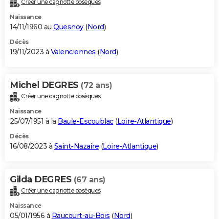
Créer une cagnotte obsèques
City break
Voyage de noces
Climat
Destinations
Voyage nature
Forum
+
PHOTO
Naissance
14/11/1960 au
Quesnoy
(
Nord
)
GUIDES D'ACHAT
Décès
19/11/2023 à
Valenciennes
(
Nord
)
BONS PLANS
CARTE DE VOEUX
Michel DEGRES
(72 ans)
Carte Bonne année
Carte Pâques
Carte de Noël
Carte Saint-Valentin
Carte d'anniversaire
DICTIONNAIRE
Créer une cagnotte obsèques
Biographies
Expressions
Dictionnaire
Citations
Proverbes
PROGRAMME TV
Naissance
25/07/1951 à la
Baule-Escoublac
(
Loire-Atlantique
)
COPAINS D'AVANT
Décès
16/08/2023 à
Saint-Nazaire
(
Loire-Atlantique
)
Se connecter
Collèges
Universités
Service militaire
S'inscrire
Lycées
Primaires
Entreprises
Avis de recherche
AVIS DE DÉCÈS
FORUM
Gilda DEGRES
(67 ans)
Lifestyle
Sport
Television
Cinema
Bricolage
Culture
Auto
Voyage
Créer une cagnotte obsèques
Naissance
05/01/1956 à
Raucourt-au-Bois
(
Nord
)