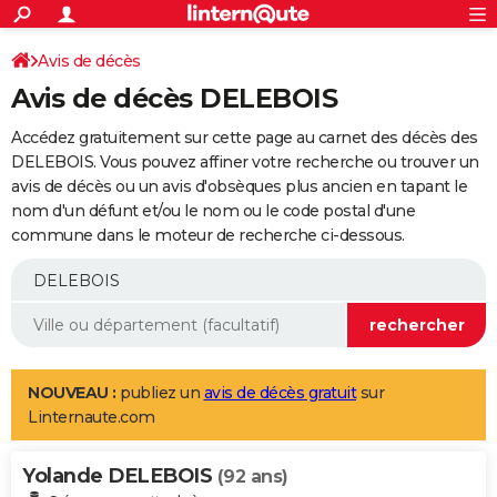
ACTUALITÉS
Connexion
S'inscrire
Avis de décès
Rechercher
Société
Education
Villes
Politique
Faits Divers
Monde
+
SPORT
Avis de décès DELEBOIS
Football
Cyclisme
Forum
Coupe du monde 2026
Tennis
Rugby
CULTURE
Accédez gratuitement sur cette page au carnet des décès des
TNT
Cinéma
Musique
Programme TV
Streaming
Sorties cinéma
+
DELEBOIS. Vous pouvez affiner votre recherche ou trouver un
FINANCE
avis de décès ou un avis d'obsèques plus ancien en tapant le
Impôts
Immobilier
Banque
Crédit
Retraite
Epargne
Risques naturels par ville
Assurance
AUTO
nom d'un défunt et/ou le nom ou le code postal d'une
commune dans le moteur de recherche ci-dessous.
Réserver un essai
Berlines
Forum auto
Essais
Citadines
SUV
+
HIGH-TECH
Meilleur smartphone
Ordinateurs
Guide high-tech
Mobiles
Internet
Jeux vidéo
+
BRICOLAGE
Aménagement intérieur
Cuisine
Jardinage
+
Forum
Extérieur
Salle de bains
Rangement
WEEK-END
Escapades
Expositions
Week-end nature
Guides de France
Patrimoine
Musées
+
LIFESTYLE
NOUVEAU :
publiez un
avis de décès gratuit
sur
Linternaute.com
Bien-être
Mode
+
Art de vivre
Loisirs
Modes de vie
SANTE
Yolande DELEBOIS
Guide de la santé
Médicaments
+
Alimentation
Maladies
Sommeil
(92 ans)
VOYAGE