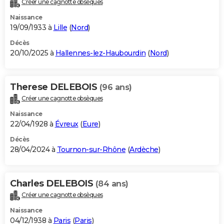
Créer une cagnotte obsèques
City break
Voyage de noces
Climat
Destinations
Voyage nature
Forum
+
PHOTO
Naissance
19/09/1933 à
Lille
(
Nord
)
GUIDES D'ACHAT
Décès
20/10/2025 à
Hallennes-lez-Haubourdin
(
Nord
)
BONS PLANS
CARTE DE VOEUX
Therese DELEBOIS
(96 ans)
Carte Bonne année
Carte Pâques
Carte de Noël
Carte Saint-Valentin
Carte d'anniversaire
DICTIONNAIRE
Créer une cagnotte obsèques
Biographies
Expressions
Dictionnaire
Citations
Proverbes
PROGRAMME TV
Naissance
22/04/1928 à
Évreux
(
Eure
)
COPAINS D'AVANT
Décès
28/04/2024 à
Tournon-sur-Rhône
(
Ardèche
)
Se connecter
Collèges
Universités
Service militaire
S'inscrire
Lycées
Primaires
Entreprises
Avis de recherche
AVIS DE DÉCÈS
FORUM
Charles DELEBOIS
(84 ans)
Lifestyle
Sport
Television
Cinema
Bricolage
Culture
Auto
Voyage
Créer une cagnotte obsèques
Naissance
04/12/1938 à
Paris
(
Paris
)