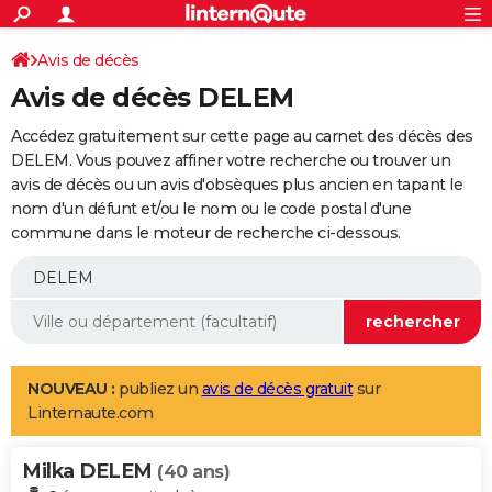
ACTUALITÉS
Connexion
S'inscrire
Avis de décès
Rechercher
Société
Education
Villes
Politique
Faits Divers
Monde
+
SPORT
Avis de décès DELEM
Football
Cyclisme
Forum
Coupe du monde 2026
Tennis
Rugby
CULTURE
Accédez gratuitement sur cette page au carnet des décès des
TNT
Cinéma
Musique
Programme TV
Streaming
Sorties cinéma
+
DELEM. Vous pouvez affiner votre recherche ou trouver un
FINANCE
avis de décès ou un avis d'obsèques plus ancien en tapant le
Impôts
Immobilier
Banque
Crédit
Retraite
Epargne
Risques naturels par ville
Assurance
AUTO
nom d'un défunt et/ou le nom ou le code postal d'une
commune dans le moteur de recherche ci-dessous.
Réserver un essai
Berlines
Forum auto
Essais
Citadines
SUV
+
HIGH-TECH
Meilleur smartphone
Ordinateurs
Guide high-tech
Mobiles
Internet
Jeux vidéo
+
BRICOLAGE
Aménagement intérieur
Cuisine
Jardinage
+
Forum
Extérieur
Salle de bains
Rangement
WEEK-END
Escapades
Expositions
Week-end nature
Guides de France
Patrimoine
Musées
+
LIFESTYLE
NOUVEAU :
publiez un
avis de décès gratuit
sur
Linternaute.com
Bien-être
Mode
+
Art de vivre
Loisirs
Modes de vie
SANTE
Milka DELEM
Guide de la santé
Médicaments
+
Alimentation
Maladies
Sommeil
(40 ans)
VOYAGE