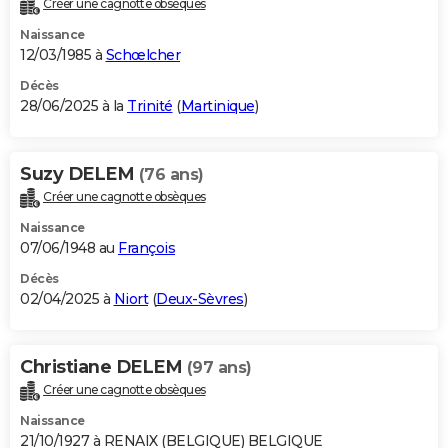
Créer une cagnotte obsèques
City break
Voyage de noces
Climat
Destinations
Voyage nature
Forum
+
PHOTO
Naissance
12/03/1985 à
Schœlcher
GUIDES D'ACHAT
Décès
28/06/2025 à la
Trinité
(
Martinique
)
BONS PLANS
CARTE DE VOEUX
Suzy DELEM
(76 ans)
Carte Bonne année
Carte Pâques
Carte de Noël
Carte Saint-Valentin
Carte d'anniversaire
DICTIONNAIRE
Créer une cagnotte obsèques
Biographies
Expressions
Dictionnaire
Citations
Proverbes
PROGRAMME TV
Naissance
07/06/1948 au
François
COPAINS D'AVANT
Décès
02/04/2025 à
Niort
(
Deux-Sèvres
)
Se connecter
Collèges
Universités
Service militaire
S'inscrire
Lycées
Primaires
Entreprises
Avis de recherche
AVIS DE DÉCÈS
FORUM
Christiane DELEM
(97 ans)
Lifestyle
Sport
Television
Cinema
Bricolage
Culture
Auto
Voyage
Créer une cagnotte obsèques
Naissance
21/10/1927 à RENAIX (BELGIQUE) BELGIQUE