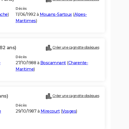
Décès
che
)
11/06/1992 à
Mouans-Sartoux
(
Alpes-
Maritimes
)
(82 ans)
Créer une cagnotte obsèques
Décès
e
27/10/1988 à
Boscamnant
(
Charente-
Maritime
)
ans)
Créer une cagnotte obsèques
Décès
e
29/10/1987 à
Mirecourt
(
Vosges
)