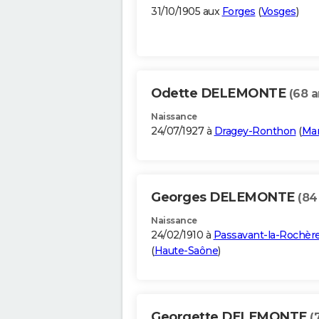
31/10/1905 aux
Forges
(
Vosges
)
Odette DELEMONTE
(68 a
Naissance
24/07/1927 à
Dragey-Ronthon
(
Ma
Georges DELEMONTE
(84
Naissance
24/02/1910 à
Passavant-la-Rochèr
(
Haute-Saône
)
Georgette DELEMONTE
(