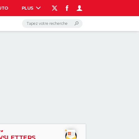
UTO
PLUS
AUTO
HIGH-TECH
BRICOLAGE
WEEK-END
LIFESTYLE
SANTE
VOYAGE
PHOTO
GUIDES D'ACHAT
BONS PLANS
CARTE DE VOEUX
DICTIONNAIRE
PROGRAMME TV
COPAINS D'AVANT
AVIS DE DÉCÈS
FORUM
Connexion
S'inscrire
Rechercher
SLETTERS