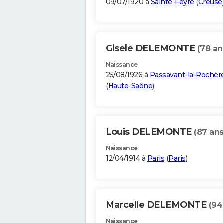
09/07/1920 à
Sainte-Feyre
(
Creuse
Gisele DELEMONTE
(78 an
Naissance
25/08/1926 à
Passavant-la-Rochèr
(
Haute-Saône
)
Louis DELEMONTE
(87 ans
Naissance
12/04/1914 à
Paris
(
Paris
)
Marcelle DELEMONTE
(94
Naissance