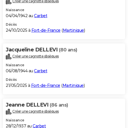
Créer une cagnotte obsèques
City break
Voyage de noces
Climat
Destinations
Voyage nature
Forum
+
PHOTO
Naissance
04/04/1942 au
Carbet
GUIDES D'ACHAT
Décès
24/10/2025 à
Fort-de-France
(
Martinique
)
BONS PLANS
CARTE DE VOEUX
Jacqueline DELLEVI
(80 ans)
Carte Bonne année
Carte Pâques
Carte de Noël
Carte Saint-Valentin
Carte d'anniversaire
DICTIONNAIRE
Créer une cagnotte obsèques
Biographies
Expressions
Dictionnaire
Citations
Proverbes
PROGRAMME TV
Naissance
06/08/1944 au
Carbet
COPAINS D'AVANT
Décès
21/05/2025 à
Fort-de-France
(
Martinique
)
Se connecter
Collèges
Universités
Service militaire
S'inscrire
Lycées
Primaires
Entreprises
Avis de recherche
AVIS DE DÉCÈS
FORUM
Jeanne DELLEVI
(86 ans)
Lifestyle
Sport
Television
Cinema
Bricolage
Culture
Auto
Voyage
Créer une cagnotte obsèques
Naissance
28/12/1937 au
Carbet