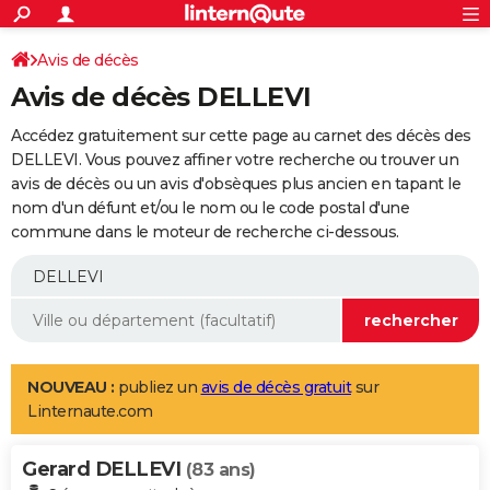
ACTUALITÉS
Connexion
S'inscrire
Avis de décès
Rechercher
Société
Education
Villes
Politique
Faits Divers
Monde
+
SPORT
Avis de décès DELLEVI
Football
Cyclisme
Forum
Coupe du monde 2026
Tennis
Rugby
CULTURE
Accédez gratuitement sur cette page au carnet des décès des
TNT
Cinéma
Musique
Programme TV
Streaming
Sorties cinéma
+
DELLEVI. Vous pouvez affiner votre recherche ou trouver un
FINANCE
avis de décès ou un avis d'obsèques plus ancien en tapant le
Impôts
Immobilier
Banque
Crédit
Retraite
Epargne
Risques naturels par ville
Assurance
AUTO
nom d'un défunt et/ou le nom ou le code postal d'une
commune dans le moteur de recherche ci-dessous.
Réserver un essai
Berlines
Forum auto
Essais
Citadines
SUV
+
HIGH-TECH
Meilleur smartphone
Ordinateurs
Guide high-tech
Mobiles
Internet
Jeux vidéo
+
BRICOLAGE
Aménagement intérieur
Cuisine
Jardinage
+
Forum
Extérieur
Salle de bains
Rangement
WEEK-END
Escapades
Expositions
Week-end nature
Guides de France
Patrimoine
Musées
+
LIFESTYLE
NOUVEAU :
publiez un
avis de décès gratuit
sur
Linternaute.com
Bien-être
Mode
+
Art de vivre
Loisirs
Modes de vie
SANTE
Gerard DELLEVI
Guide de la santé
Médicaments
+
Alimentation
Maladies
Sommeil
(83 ans)
VOYAGE