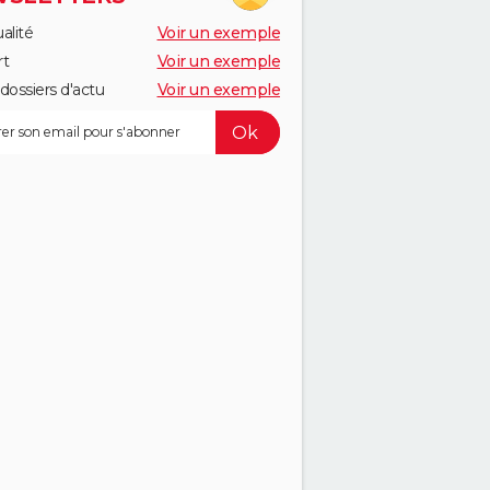
alité
Voir un exemple
rt
Voir un exemple
dossiers d'actu
Voir un exemple