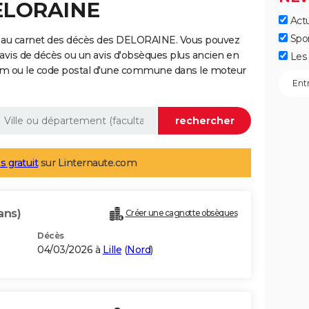
DELORAINE
Actu
Spo
e au carnet des décès des DELORAINE. Vous pouvez
 avis de décès ou un avis d'obsèques plus ancien en
Les 
nom ou le code postal d'une commune dans le moteur
s gratuit
sur Linternaute.com
ans)
Créer une cagnotte obsèques
Décès
04/03/2026 à
Lille
(
Nord
)