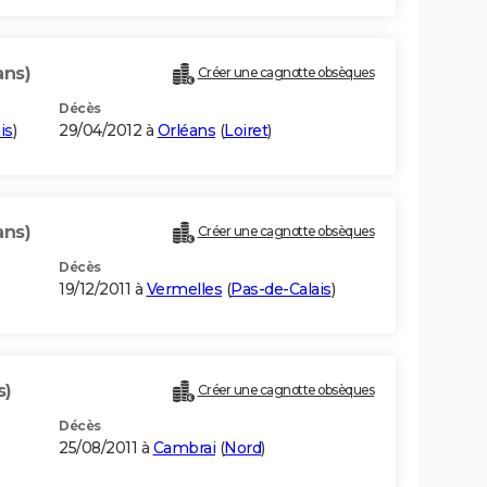
ans)
Créer une cagnotte obsèques
Décès
is
)
29/04/2012 à
Orléans
(
Loiret
)
ans)
Créer une cagnotte obsèques
Décès
)
19/12/2011 à
Vermelles
(
Pas-de-Calais
)
s)
Créer une cagnotte obsèques
Décès
25/08/2011 à
Cambrai
(
Nord
)