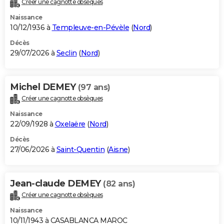
Créer une cagnotte obsèques
City break
Voyage de noces
Climat
Destinations
Voyage nature
Forum
+
PHOTO
Naissance
10/12/1936 à
Templeuve-en-Pévèle
(
Nord
)
GUIDES D'ACHAT
Décès
29/07/2026 à
Seclin
(
Nord
)
BONS PLANS
CARTE DE VOEUX
Michel DEMEY
(97 ans)
Carte Bonne année
Carte Pâques
Carte de Noël
Carte Saint-Valentin
Carte d'anniversaire
DICTIONNAIRE
Créer une cagnotte obsèques
Biographies
Expressions
Dictionnaire
Citations
Proverbes
PROGRAMME TV
Naissance
22/09/1928 à
Oxelaëre
(
Nord
)
COPAINS D'AVANT
Décès
27/06/2026 à
Saint-Quentin
(
Aisne
)
Se connecter
Collèges
Universités
Service militaire
S'inscrire
Lycées
Primaires
Entreprises
Avis de recherche
AVIS DE DÉCÈS
FORUM
Jean-claude DEMEY
(82 ans)
Lifestyle
Sport
Television
Cinema
Bricolage
Culture
Auto
Voyage
Créer une cagnotte obsèques
Naissance
10/11/1943 à CASABLANCA MAROC