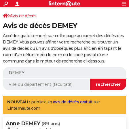
ACTUALITÉS
Connexion
S'inscrire
Avis de décès
Rechercher
Société
Education
Villes
Politique
Faits Divers
Monde
+
SPORT
Avis de décès DEMEY
Football
Cyclisme
Forum
Coupe du monde 2026
Tennis
Rugby
CULTURE
Accédez gratuitement sur cette page au carnet des décès des
TNT
Cinéma
Musique
Programme TV
Streaming
Sorties cinéma
+
DEMEY. Vous pouvez affiner votre recherche ou trouver un
FINANCE
avis de décès ou un avis d'obsèques plus ancien en tapant le
Impôts
Immobilier
Banque
Crédit
Retraite
Epargne
Risques naturels par ville
Assurance
AUTO
nom d'un défunt et/ou le nom ou le code postal d'une
commune dans le moteur de recherche ci-dessous.
Réserver un essai
Berlines
Forum auto
Essais
Citadines
SUV
+
HIGH-TECH
Meilleur smartphone
Ordinateurs
Guide high-tech
Mobiles
Internet
Jeux vidéo
+
BRICOLAGE
Aménagement intérieur
Cuisine
Jardinage
+
Forum
Extérieur
Salle de bains
Rangement
WEEK-END
Escapades
Expositions
Week-end nature
Guides de France
Patrimoine
Musées
+
LIFESTYLE
NOUVEAU :
publiez un
avis de décès gratuit
sur
Linternaute.com
Bien-être
Mode
+
Art de vivre
Loisirs
Modes de vie
SANTE
Anne DEMEY
Guide de la santé
Médicaments
+
Alimentation
Maladies
Sommeil
(89 ans)
VOYAGE