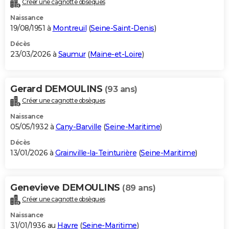
Créer une cagnotte obsèques
City break
Voyage de noces
Climat
Destinations
Voyage nature
Forum
+
PHOTO
Naissance
19/08/1951 à
Montreuil
(
Seine-Saint-Denis
)
GUIDES D'ACHAT
Décès
23/03/2026 à
Saumur
(
Maine-et-Loire
)
BONS PLANS
CARTE DE VOEUX
Gerard DEMOULINS
(93 ans)
Carte Bonne année
Carte Pâques
Carte de Noël
Carte Saint-Valentin
Carte d'anniversaire
DICTIONNAIRE
Créer une cagnotte obsèques
Biographies
Expressions
Dictionnaire
Citations
Proverbes
PROGRAMME TV
Naissance
05/05/1932 à
Cany-Barville
(
Seine-Maritime
)
COPAINS D'AVANT
Décès
13/01/2026 à
Grainville-la-Teinturière
(
Seine-Maritime
)
Se connecter
Collèges
Universités
Service militaire
S'inscrire
Lycées
Primaires
Entreprises
Avis de recherche
AVIS DE DÉCÈS
FORUM
Genevieve DEMOULINS
(89 ans)
Lifestyle
Sport
Television
Cinema
Bricolage
Culture
Auto
Voyage
Créer une cagnotte obsèques
Naissance
31/01/1936 au
Havre
(
Seine-Maritime
)