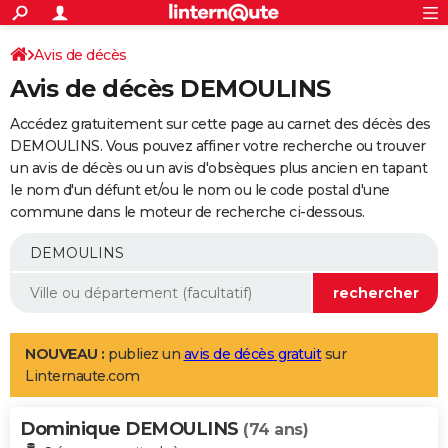
ACTUALITÉS
Connexion
S'inscrire
Avis de décès
Rechercher
Société
Education
Villes
Politique
Faits Divers
Monde
+
SPORT
Avis de décès DEMOULINS
Football
Cyclisme
Forum
Coupe du monde 2026
Tennis
Rugby
CULTURE
Accédez gratuitement sur cette page au carnet des décès des
TNT
Cinéma
Musique
Programme TV
Streaming
Sorties cinéma
+
DEMOULINS. Vous pouvez affiner votre recherche ou trouver
FINANCE
un avis de décès ou un avis d'obsèques plus ancien en tapant
Impôts
Immobilier
Banque
Crédit
Retraite
Epargne
Risques naturels par ville
Assurance
AUTO
le nom d'un défunt et/ou le nom ou le code postal d'une
commune dans le moteur de recherche ci-dessous.
Réserver un essai
Berlines
Forum auto
Essais
Citadines
SUV
+
HIGH-TECH
Meilleur smartphone
Ordinateurs
Guide high-tech
Mobiles
Internet
Jeux vidéo
+
BRICOLAGE
Aménagement intérieur
Cuisine
Jardinage
+
Forum
Extérieur
Salle de bains
Rangement
WEEK-END
Escapades
Expositions
Week-end nature
Guides de France
Patrimoine
Musées
+
LIFESTYLE
NOUVEAU :
publiez un
avis de décès gratuit
sur
Linternaute.com
Bien-être
Mode
+
Art de vivre
Loisirs
Modes de vie
SANTE
Dominique DEMOULINS
Guide de la santé
Médicaments
+
Alimentation
Maladies
Sommeil
(74 ans)
VOYAGE