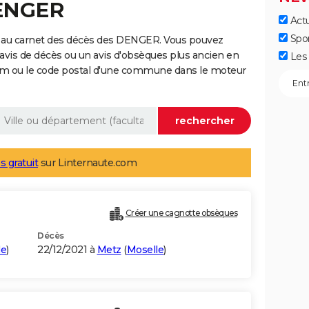
DENGER
Actu
Spo
e au carnet des décès des DENGER. Vous pouvez
 avis de décès ou un avis d'obsèques plus ancien en
Les 
nom ou le code postal d'une commune dans le moteur
s gratuit
sur Linternaute.com
Créer une cagnotte obsèques
Décès
le
)
22/12/2021 à
Metz
(
Moselle
)