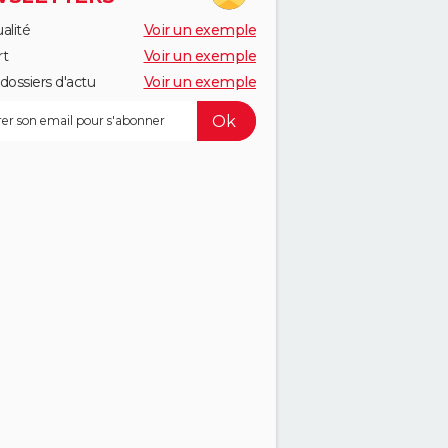
alité
Voir un exemple
rt
Voir un exemple
dossiers d'actu
Voir un exemple