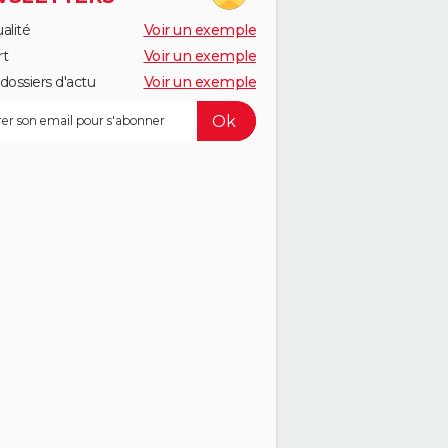
alité
Voir un exemple
rt
Voir un exemple
dossiers d'actu
Voir un exemple