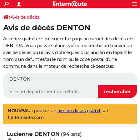
ACTUALITÉS
Connexion
S'inscrire
Avis de décès
Rechercher
Société
Education
Villes
Politique
Faits Divers
Monde
+
SPORT
Avis de décès DENTON
Football
Cyclisme
Forum
Coupe du monde 2026
Tennis
Rugby
CULTURE
Accédez gratuitement sur cette page au carnet des décès des
TNT
Cinéma
Musique
Programme TV
Streaming
Sorties cinéma
+
DENTON. Vous pouvez affiner votre recherche ou trouver un
FINANCE
avis de décès ou un avis d'obsèques plus ancien en tapant le
Impôts
Immobilier
Banque
Crédit
Retraite
Epargne
Risques naturels par ville
Assurance
AUTO
nom d'un défunt et/ou le nom ou le code postal d'une
commune dans le moteur de recherche ci-dessous.
Réserver un essai
Berlines
Forum auto
Essais
Citadines
SUV
+
HIGH-TECH
Meilleur smartphone
Ordinateurs
Guide high-tech
Mobiles
Internet
Jeux vidéo
+
BRICOLAGE
Aménagement intérieur
Cuisine
Jardinage
+
Forum
Extérieur
Salle de bains
Rangement
WEEK-END
Escapades
Expositions
Week-end nature
Guides de France
Patrimoine
Musées
+
LIFESTYLE
NOUVEAU :
publiez un
avis de décès gratuit
sur
Linternaute.com
Bien-être
Mode
+
Art de vivre
Loisirs
Modes de vie
SANTE
Lucienne DENTON
Guide de la santé
Médicaments
+
Alimentation
Maladies
Sommeil
(94 ans)
VOYAGE