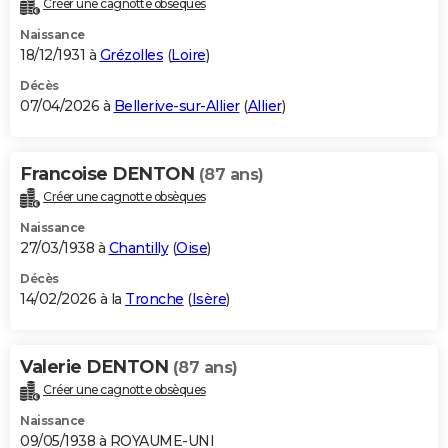
Créer une cagnotte obsèques
City break
Voyage de noces
Climat
Destinations
Voyage nature
Forum
+
PHOTO
Naissance
18/12/1931 à
Grézolles
(
Loire
)
GUIDES D'ACHAT
Décès
07/04/2026 à
Bellerive-sur-Allier
(
Allier
)
BONS PLANS
CARTE DE VOEUX
Francoise DENTON
(87 ans)
Carte Bonne année
Carte Pâques
Carte de Noël
Carte Saint-Valentin
Carte d'anniversaire
DICTIONNAIRE
Créer une cagnotte obsèques
Biographies
Expressions
Dictionnaire
Citations
Proverbes
PROGRAMME TV
Naissance
27/03/1938 à
Chantilly
(
Oise
)
COPAINS D'AVANT
Décès
14/02/2026 à la
Tronche
(
Isère
)
Se connecter
Collèges
Universités
Service militaire
S'inscrire
Lycées
Primaires
Entreprises
Avis de recherche
AVIS DE DÉCÈS
FORUM
Valerie DENTON
(87 ans)
Lifestyle
Sport
Television
Cinema
Bricolage
Culture
Auto
Voyage
Créer une cagnotte obsèques
Naissance
09/05/1938 à ROYAUME-UNI