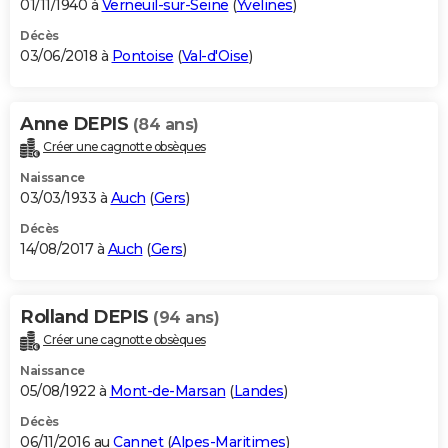
01/11/1940 à
Verneuil-sur-Seine
(
Yvelines
)
Décès
03/06/2018 à
Pontoise
(
Val-d'Oise
)
Anne DEPIS
(84 ans)
Créer une cagnotte obsèques
Naissance
03/03/1933 à
Auch
(
Gers
)
Décès
14/08/2017 à
Auch
(
Gers
)
Rolland DEPIS
(94 ans)
Créer une cagnotte obsèques
Naissance
05/08/1922 à
Mont-de-Marsan
(
Landes
)
Décès
06/11/2016 au
Cannet
(
Alpes-Maritimes
)