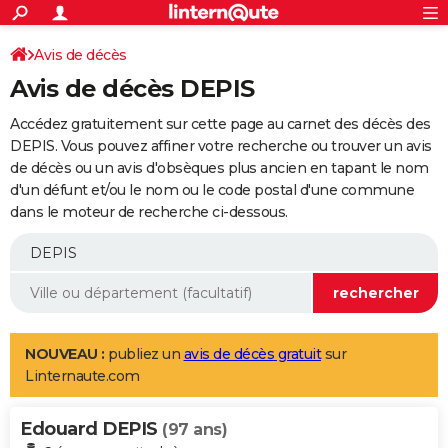
ACTUALITÉS
Connexion
S'inscrire
Avis de décès
Rechercher
Société
Education
Villes
Politique
Faits Divers
Monde
+
SPORT
Avis de décès DEPIS
Football
Cyclisme
Forum
Coupe du monde 2026
Tennis
Rugby
CULTURE
Accédez gratuitement sur cette page au carnet des décès des
TNT
Cinéma
Musique
Programme TV
Streaming
Sorties cinéma
+
DEPIS. Vous pouvez affiner votre recherche ou trouver un avis
FINANCE
de décès ou un avis d'obsèques plus ancien en tapant le nom
Impôts
Immobilier
Banque
Crédit
Retraite
Epargne
Risques naturels par ville
Assurance
AUTO
d'un défunt et/ou le nom ou le code postal d'une commune
dans le moteur de recherche ci-dessous.
Réserver un essai
Berlines
Forum auto
Essais
Citadines
SUV
+
HIGH-TECH
Meilleur smartphone
Ordinateurs
Guide high-tech
Mobiles
Internet
Jeux vidéo
+
BRICOLAGE
Aménagement intérieur
Cuisine
Jardinage
+
Forum
Extérieur
Salle de bains
Rangement
WEEK-END
Escapades
Expositions
Week-end nature
Guides de France
Patrimoine
Musées
+
LIFESTYLE
NOUVEAU :
publiez un
avis de décès gratuit
sur
Linternaute.com
Bien-être
Mode
+
Art de vivre
Loisirs
Modes de vie
SANTE
Edouard DEPIS
Guide de la santé
Médicaments
+
Alimentation
Maladies
Sommeil
(97 ans)
VOYAGE