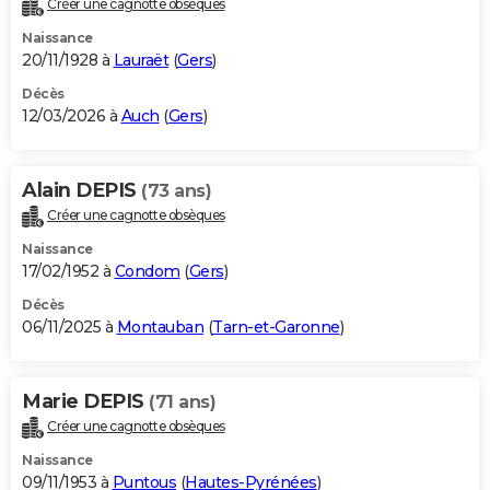
Créer une cagnotte obsèques
City break
Voyage de noces
Climat
Destinations
Voyage nature
Forum
+
PHOTO
Naissance
20/11/1928 à
Lauraët
(
Gers
)
GUIDES D'ACHAT
Décès
12/03/2026 à
Auch
(
Gers
)
BONS PLANS
CARTE DE VOEUX
Alain DEPIS
(73 ans)
Carte Bonne année
Carte Pâques
Carte de Noël
Carte Saint-Valentin
Carte d'anniversaire
DICTIONNAIRE
Créer une cagnotte obsèques
Biographies
Expressions
Dictionnaire
Citations
Proverbes
PROGRAMME TV
Naissance
17/02/1952 à
Condom
(
Gers
)
COPAINS D'AVANT
Décès
06/11/2025 à
Montauban
(
Tarn-et-Garonne
)
Se connecter
Collèges
Universités
Service militaire
S'inscrire
Lycées
Primaires
Entreprises
Avis de recherche
AVIS DE DÉCÈS
FORUM
Marie DEPIS
(71 ans)
Lifestyle
Sport
Television
Cinema
Bricolage
Culture
Auto
Voyage
Créer une cagnotte obsèques
Naissance
09/11/1953 à
Puntous
(
Hautes-Pyrénées
)