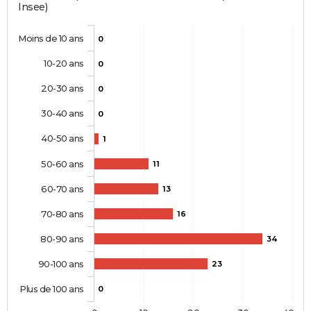
Insee)
Moins de 10 ans
0
10-20 ans
0
20-30 ans
0
30-40 ans
0
40-50 ans
1
50-60 ans
11
60-70 ans
13
70-80 ans
16
80-90 ans
34
90-100 ans
23
Plus de 100 ans
0