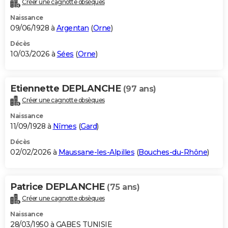
Créer une cagnotte obsèques
City break
Voyage de noces
Climat
Destinations
Voyage nature
Forum
+
PHOTO
Naissance
09/06/1928 à
Argentan
(
Orne
)
GUIDES D'ACHAT
Décès
10/03/2026 à
Sées
(
Orne
)
BONS PLANS
CARTE DE VOEUX
Etiennette DEPLANCHE
(97 ans)
Carte Bonne année
Carte Pâques
Carte de Noël
Carte Saint-Valentin
Carte d'anniversaire
DICTIONNAIRE
Créer une cagnotte obsèques
Biographies
Expressions
Dictionnaire
Citations
Proverbes
PROGRAMME TV
Naissance
11/09/1928 à
Nîmes
(
Gard
)
COPAINS D'AVANT
Décès
02/02/2026 à
Maussane-les-Alpilles
(
Bouches-du-Rhône
)
Se connecter
Collèges
Universités
Service militaire
S'inscrire
Lycées
Primaires
Entreprises
Avis de recherche
AVIS DE DÉCÈS
FORUM
Patrice DEPLANCHE
(75 ans)
Lifestyle
Sport
Television
Cinema
Bricolage
Culture
Auto
Voyage
Créer une cagnotte obsèques
Naissance
28/03/1950 à GABES TUNISIE