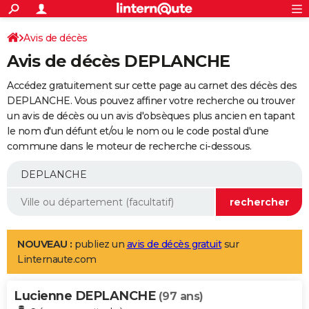
ACTUALITÉS
Connexion
S'inscrire
Avis de décès
Rechercher
Société
Education
Villes
Politique
Faits Divers
Monde
+
SPORT
Avis de décès DEPLANCHE
Football
Cyclisme
Forum
Coupe du monde 2026
Tennis
Rugby
CULTURE
Accédez gratuitement sur cette page au carnet des décès des
TNT
Cinéma
Musique
Programme TV
Streaming
Sorties cinéma
+
DEPLANCHE. Vous pouvez affiner votre recherche ou trouver
FINANCE
un avis de décès ou un avis d'obsèques plus ancien en tapant
Impôts
Immobilier
Banque
Crédit
Retraite
Epargne
Risques naturels par ville
Assurance
AUTO
le nom d'un défunt et/ou le nom ou le code postal d'une
commune dans le moteur de recherche ci-dessous.
Réserver un essai
Berlines
Forum auto
Essais
Citadines
SUV
+
HIGH-TECH
Meilleur smartphone
Ordinateurs
Guide high-tech
Mobiles
Internet
Jeux vidéo
+
BRICOLAGE
Aménagement intérieur
Cuisine
Jardinage
+
Forum
Extérieur
Salle de bains
Rangement
WEEK-END
Escapades
Expositions
Week-end nature
Guides de France
Patrimoine
Musées
+
LIFESTYLE
NOUVEAU :
publiez un
avis de décès gratuit
sur
Linternaute.com
Bien-être
Mode
+
Art de vivre
Loisirs
Modes de vie
SANTE
Lucienne DEPLANCHE
Guide de la santé
Médicaments
+
Alimentation
Maladies
Sommeil
(97 ans)
VOYAGE