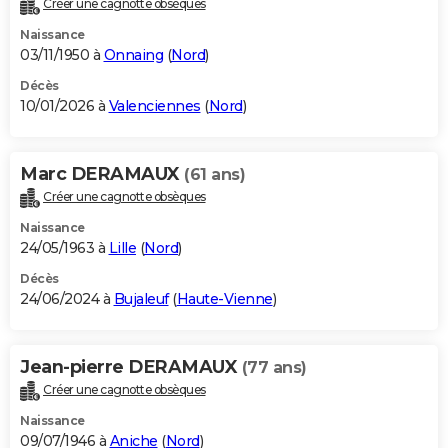
Créer une cagnotte obsèques
City break
Voyage de noces
Climat
Destinations
Voyage nature
Forum
+
PHOTO
Naissance
03/11/1950 à
Onnaing
(
Nord
)
GUIDES D'ACHAT
Décès
10/01/2026 à
Valenciennes
(
Nord
)
BONS PLANS
CARTE DE VOEUX
Marc DERAMAUX
(61 ans)
Carte Bonne année
Carte Pâques
Carte de Noël
Carte Saint-Valentin
Carte d'anniversaire
DICTIONNAIRE
Créer une cagnotte obsèques
Biographies
Expressions
Dictionnaire
Citations
Proverbes
PROGRAMME TV
Naissance
24/05/1963 à
Lille
(
Nord
)
COPAINS D'AVANT
Décès
24/06/2024 à
Bujaleuf
(
Haute-Vienne
)
Se connecter
Collèges
Universités
Service militaire
S'inscrire
Lycées
Primaires
Entreprises
Avis de recherche
AVIS DE DÉCÈS
FORUM
Jean-pierre DERAMAUX
(77 ans)
Lifestyle
Sport
Television
Cinema
Bricolage
Culture
Auto
Voyage
Créer une cagnotte obsèques
Naissance
09/07/1946 à
Aniche
(
Nord
)