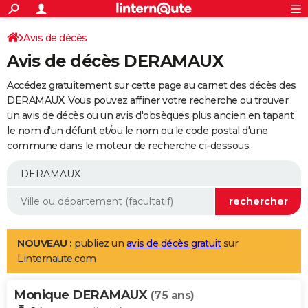
ACTUALITÉS
Connexion
S'inscrire
Avis de décès
Rechercher
Société
Education
Villes
Politique
Faits Divers
Monde
+
SPORT
Avis de décès DERAMAUX
Football
Cyclisme
Forum
Coupe du monde 2026
Tennis
Rugby
CULTURE
Accédez gratuitement sur cette page au carnet des décès des
TNT
Cinéma
Musique
Programme TV
Streaming
Sorties cinéma
+
DERAMAUX. Vous pouvez affiner votre recherche ou trouver
FINANCE
un avis de décès ou un avis d'obsèques plus ancien en tapant
Impôts
Immobilier
Banque
Crédit
Retraite
Epargne
Risques naturels par ville
Assurance
AUTO
le nom d'un défunt et/ou le nom ou le code postal d'une
commune dans le moteur de recherche ci-dessous.
Réserver un essai
Berlines
Forum auto
Essais
Citadines
SUV
+
HIGH-TECH
Meilleur smartphone
Ordinateurs
Guide high-tech
Mobiles
Internet
Jeux vidéo
+
BRICOLAGE
Aménagement intérieur
Cuisine
Jardinage
+
Forum
Extérieur
Salle de bains
Rangement
WEEK-END
Escapades
Expositions
Week-end nature
Guides de France
Patrimoine
Musées
+
LIFESTYLE
NOUVEAU :
publiez un
avis de décès gratuit
sur
Linternaute.com
Bien-être
Mode
+
Art de vivre
Loisirs
Modes de vie
SANTE
Monique DERAMAUX
Guide de la santé
Médicaments
+
Alimentation
Maladies
Sommeil
(75 ans)
VOYAGE