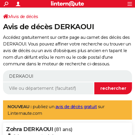
ACTUALITÉS
Connexion
S'inscrire
Avis de décès
Rechercher
Société
Education
Villes
Politique
Faits Divers
Monde
+
SPORT
Avis de décès DERKAOUI
Football
Cyclisme
Forum
Coupe du monde 2026
Tennis
Rugby
CULTURE
Accédez gratuitement sur cette page au carnet des décès des
TNT
Cinéma
Musique
Programme TV
Streaming
Sorties cinéma
+
DERKAOUI. Vous pouvez affiner votre recherche ou trouver un
FINANCE
avis de décès ou un avis d'obsèques plus ancien en tapant le
Impôts
Immobilier
Banque
Crédit
Retraite
Epargne
Risques naturels par ville
Assurance
AUTO
nom d'un défunt et/ou le nom ou le code postal d'une
commune dans le moteur de recherche ci-dessous.
Réserver un essai
Berlines
Forum auto
Essais
Citadines
SUV
+
HIGH-TECH
Meilleur smartphone
Ordinateurs
Guide high-tech
Mobiles
Internet
Jeux vidéo
+
BRICOLAGE
Aménagement intérieur
Cuisine
Jardinage
+
Forum
Extérieur
Salle de bains
Rangement
WEEK-END
Escapades
Expositions
Week-end nature
Guides de France
Patrimoine
Musées
+
LIFESTYLE
NOUVEAU :
publiez un
avis de décès gratuit
sur
Linternaute.com
Bien-être
Mode
+
Art de vivre
Loisirs
Modes de vie
SANTE
Zohra DERKAOUI
Guide de la santé
Médicaments
+
Alimentation
Maladies
Sommeil
(81 ans)
VOYAGE