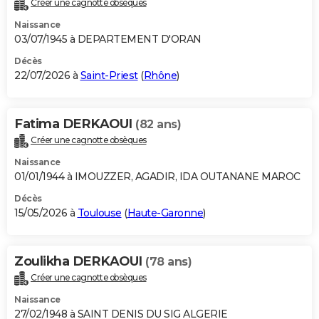
Créer une cagnotte obsèques
City break
Voyage de noces
Climat
Destinations
Voyage nature
Forum
+
PHOTO
Naissance
03/07/1945 à DEPARTEMENT D'ORAN
GUIDES D'ACHAT
Décès
22/07/2026 à
Saint-Priest
(
Rhône
)
BONS PLANS
CARTE DE VOEUX
Fatima DERKAOUI
(82 ans)
Carte Bonne année
Carte Pâques
Carte de Noël
Carte Saint-Valentin
Carte d'anniversaire
DICTIONNAIRE
Créer une cagnotte obsèques
Biographies
Expressions
Dictionnaire
Citations
Proverbes
PROGRAMME TV
Naissance
01/01/1944 à IMOUZZER, AGADIR, IDA OUTANANE MAROC
COPAINS D'AVANT
Décès
15/05/2026 à
Toulouse
(
Haute-Garonne
)
Se connecter
Collèges
Universités
Service militaire
S'inscrire
Lycées
Primaires
Entreprises
Avis de recherche
AVIS DE DÉCÈS
FORUM
Zoulikha DERKAOUI
(78 ans)
Lifestyle
Sport
Television
Cinema
Bricolage
Culture
Auto
Voyage
Créer une cagnotte obsèques
Naissance
27/02/1948 à SAINT DENIS DU SIG ALGERIE