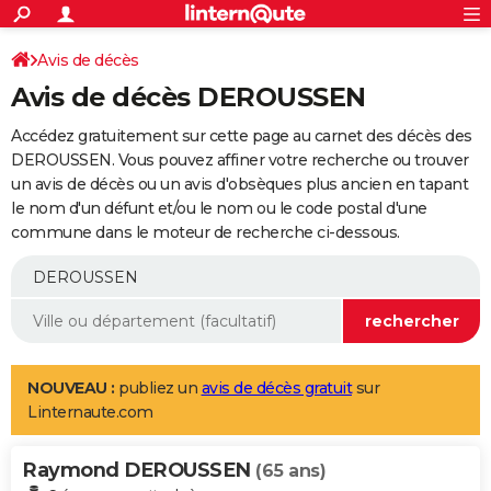
ACTUALITÉS
Connexion
S'inscrire
Avis de décès
Rechercher
Société
Education
Villes
Politique
Faits Divers
Monde
+
SPORT
Avis de décès DEROUSSEN
Football
Cyclisme
Forum
Coupe du monde 2026
Tennis
Rugby
CULTURE
Accédez gratuitement sur cette page au carnet des décès des
TNT
Cinéma
Musique
Programme TV
Streaming
Sorties cinéma
+
DEROUSSEN. Vous pouvez affiner votre recherche ou trouver
FINANCE
un avis de décès ou un avis d'obsèques plus ancien en tapant
Impôts
Immobilier
Banque
Crédit
Retraite
Epargne
Risques naturels par ville
Assurance
AUTO
le nom d'un défunt et/ou le nom ou le code postal d'une
commune dans le moteur de recherche ci-dessous.
Réserver un essai
Berlines
Forum auto
Essais
Citadines
SUV
+
HIGH-TECH
Meilleur smartphone
Ordinateurs
Guide high-tech
Mobiles
Internet
Jeux vidéo
+
BRICOLAGE
Aménagement intérieur
Cuisine
Jardinage
+
Forum
Extérieur
Salle de bains
Rangement
WEEK-END
Escapades
Expositions
Week-end nature
Guides de France
Patrimoine
Musées
+
LIFESTYLE
NOUVEAU :
publiez un
avis de décès gratuit
sur
Linternaute.com
Bien-être
Mode
+
Art de vivre
Loisirs
Modes de vie
SANTE
Raymond DEROUSSEN
Guide de la santé
Médicaments
+
Alimentation
Maladies
Sommeil
(65 ans)
VOYAGE