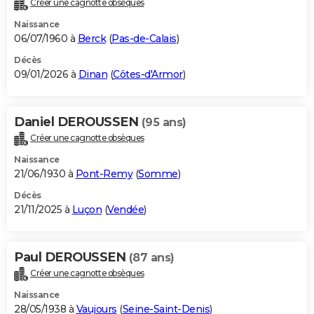
Créer une cagnotte obsèques
City break
Voyage de noces
Climat
Destinations
Voyage nature
Forum
+
PHOTO
Naissance
06/07/1960 à
Berck
(
Pas-de-Calais
)
GUIDES D'ACHAT
Décès
09/01/2026 à
Dinan
(
Côtes-d'Armor
)
BONS PLANS
CARTE DE VOEUX
Daniel DEROUSSEN
(95 ans)
Carte Bonne année
Carte Pâques
Carte de Noël
Carte Saint-Valentin
Carte d'anniversaire
DICTIONNAIRE
Créer une cagnotte obsèques
Biographies
Expressions
Dictionnaire
Citations
Proverbes
PROGRAMME TV
Naissance
21/06/1930 à
Pont-Remy
(
Somme
)
COPAINS D'AVANT
Décès
21/11/2025 à
Luçon
(
Vendée
)
Se connecter
Collèges
Universités
Service militaire
S'inscrire
Lycées
Primaires
Entreprises
Avis de recherche
AVIS DE DÉCÈS
FORUM
Paul DEROUSSEN
(87 ans)
Lifestyle
Sport
Television
Cinema
Bricolage
Culture
Auto
Voyage
Créer une cagnotte obsèques
Naissance
28/05/1938 à
Vaujours
(
Seine-Saint-Denis
)