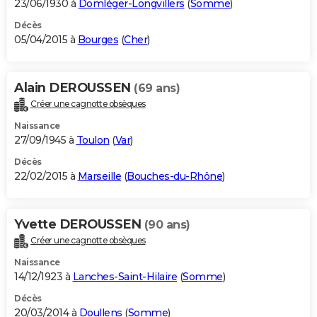
23/06/1930 à
Domléger-Longvillers
(
Somme
)
Décès
05/04/2015 à
Bourges
(
Cher
)
Alain DEROUSSEN
(69 ans)
Créer une cagnotte obsèques
Naissance
27/09/1945 à
Toulon
(
Var
)
Décès
22/02/2015 à
Marseille
(
Bouches-du-Rhône
)
Yvette DEROUSSEN
(90 ans)
Créer une cagnotte obsèques
Naissance
14/12/1923 à
Lanches-Saint-Hilaire
(
Somme
)
Décès
20/03/2014 à
Doullens
(
Somme
)