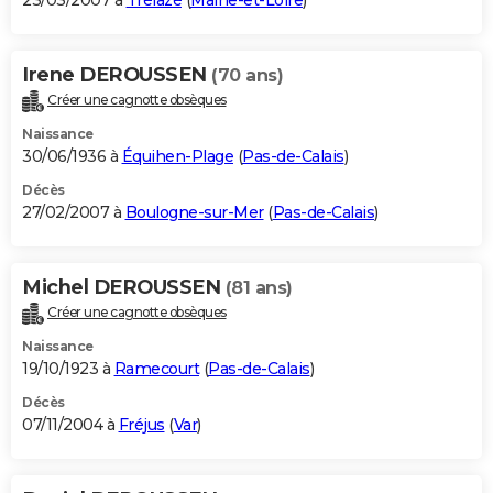
23/03/2007 à
Trélazé
(
Maine-et-Loire
)
Irene DEROUSSEN
(70 ans)
Créer une cagnotte obsèques
Naissance
30/06/1936 à
Équihen-Plage
(
Pas-de-Calais
)
Décès
27/02/2007 à
Boulogne-sur-Mer
(
Pas-de-Calais
)
Michel DEROUSSEN
(81 ans)
Créer une cagnotte obsèques
Naissance
19/10/1923 à
Ramecourt
(
Pas-de-Calais
)
Décès
07/11/2004 à
Fréjus
(
Var
)