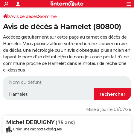
ACTUALITÉS
Connexion
S'inscrire
Avis de décès
Somme
Rechercher
Société
Education
Villes
Politique
Faits Divers
Monde
+
SPORT
Avis de décès à Hamelet (80800)
Football
Cyclisme
Forum
Coupe du monde 2026
Tennis
Rugby
CULTURE
Accédez gratuitement sur cette page au carnet des décès de
TNT
Cinéma
Musique
Programme TV
Streaming
Sorties cinéma
+
Hamelet. Vous pouvez affiner votre recherche, trouver un avis
FINANCE
de décès, une nécrologie ou un avis d'obsèques plus ancien en
Impôts
Immobilier
Banque
Crédit
Retraite
Epargne
Risques naturels par ville
Assurance
AUTO
tapant le nom d'un défunt et/ou le nom (ou code postal) d'une
commune proche de Hamelet dans le moteur de recherche
Réserver un essai
Berlines
Forum auto
Essais
Citadines
SUV
+
HIGH-TECH
ci-dessous.
Meilleur smartphone
Ordinateurs
Guide high-tech
Mobiles
Internet
Jeux vidéo
+
BRICOLAGE
Aménagement intérieur
Cuisine
Jardinage
+
Forum
Extérieur
Salle de bains
Rangement
WEEK-END
Escapades
Expositions
Week-end nature
Guides de France
Patrimoine
Musées
+
LIFESTYLE
Mise à jour le 01/07/26
Bien-être
Mode
+
Art de vivre
Loisirs
Modes de vie
SANTE
Michel DEBUIGNY
(75 ans)
Guide de la santé
Médicaments
+
Alimentation
Maladies
Sommeil
VOYAGE
Créer une cagnotte obsèques