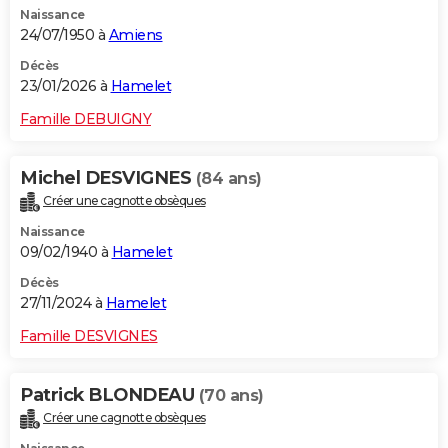
Naissance
City break
Voyage de noces
Climat
Destinations
Voyage nature
Forum
+
PHOTO
24/07/1950 à
Amiens
GUIDES D'ACHAT
Décès
23/01/2026 à
Hamelet
BONS PLANS
Famille DEBUIGNY
CARTE DE VOEUX
Michel DESVIGNES
(84 ans)
Carte Bonne année
Carte Pâques
Carte de Noël
Carte Saint-Valentin
Carte d'anniversaire
DICTIONNAIRE
Créer une cagnotte obsèques
Biographies
Expressions
Dictionnaire
Citations
Proverbes
PROGRAMME TV
Naissance
09/02/1940 à
Hamelet
COPAINS D'AVANT
Décès
27/11/2024 à
Hamelet
Se connecter
Collèges
Universités
Service militaire
S'inscrire
Lycées
Primaires
Entreprises
Avis de recherche
AVIS DE DÉCÈS
Famille DESVIGNES
FORUM
Lifestyle
Sport
Television
Cinema
Bricolage
Culture
Auto
Voyage
Patrick BLONDEAU
(70 ans)
Créer une cagnotte obsèques