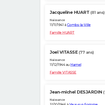
Jacqueline HUART
(81 ans)
Naissance
11/11/1941 à
Combs-la-Ville
Famille HUART
Joel VITASSE
(77 ans)
Naissance
11/12/1944 au
Hamel
Famille VITASSE
Jean-michel DESJARDIN
(
Naissance
31/10/1946 à
Vaux-sur-Somme