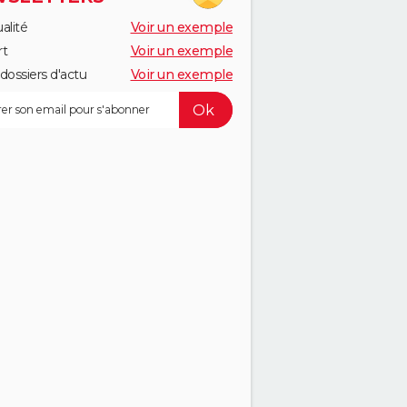
alité
Voir un exemple
rt
Voir un exemple
dossiers d'actu
Voir un exemple