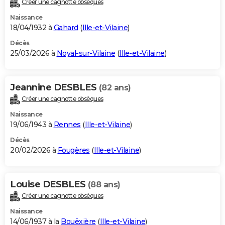
Créer une cagnotte obsèques
City break
Voyage de noces
Climat
Destinations
Voyage nature
Forum
+
PHOTO
Naissance
18/04/1932 à
Gahard
(
Ille-et-Vilaine
)
GUIDES D'ACHAT
Décès
25/03/2026 à
Noyal-sur-Vilaine
(
Ille-et-Vilaine
)
BONS PLANS
CARTE DE VOEUX
Jeannine DESBLES
(82 ans)
Carte Bonne année
Carte Pâques
Carte de Noël
Carte Saint-Valentin
Carte d'anniversaire
DICTIONNAIRE
Créer une cagnotte obsèques
Biographies
Expressions
Dictionnaire
Citations
Proverbes
PROGRAMME TV
Naissance
19/06/1943 à
Rennes
(
Ille-et-Vilaine
)
COPAINS D'AVANT
Décès
20/02/2026 à
Fougères
(
Ille-et-Vilaine
)
Se connecter
Collèges
Universités
Service militaire
S'inscrire
Lycées
Primaires
Entreprises
Avis de recherche
AVIS DE DÉCÈS
FORUM
Louise DESBLES
(88 ans)
Lifestyle
Sport
Television
Cinema
Bricolage
Culture
Auto
Voyage
Créer une cagnotte obsèques
Naissance
14/06/1937 à la
Bouëxière
(
Ille-et-Vilaine
)