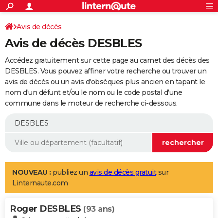
ACTUALITÉS
Connexion
S'inscrire
Avis de décès
Rechercher
Société
Education
Villes
Politique
Faits Divers
Monde
+
SPORT
Avis de décès DESBLES
Football
Cyclisme
Forum
Coupe du monde 2026
Tennis
Rugby
CULTURE
Accédez gratuitement sur cette page au carnet des décès des
TNT
Cinéma
Musique
Programme TV
Streaming
Sorties cinéma
+
DESBLES. Vous pouvez affiner votre recherche ou trouver un
FINANCE
avis de décès ou un avis d'obsèques plus ancien en tapant le
Impôts
Immobilier
Banque
Crédit
Retraite
Epargne
Risques naturels par ville
Assurance
AUTO
nom d'un défunt et/ou le nom ou le code postal d'une
commune dans le moteur de recherche ci-dessous.
Réserver un essai
Berlines
Forum auto
Essais
Citadines
SUV
+
HIGH-TECH
Meilleur smartphone
Ordinateurs
Guide high-tech
Mobiles
Internet
Jeux vidéo
+
BRICOLAGE
Aménagement intérieur
Cuisine
Jardinage
+
Forum
Extérieur
Salle de bains
Rangement
WEEK-END
Escapades
Expositions
Week-end nature
Guides de France
Patrimoine
Musées
+
LIFESTYLE
NOUVEAU :
publiez un
avis de décès gratuit
sur
Linternaute.com
Bien-être
Mode
+
Art de vivre
Loisirs
Modes de vie
SANTE
Roger DESBLES
Guide de la santé
Médicaments
+
Alimentation
Maladies
Sommeil
(93 ans)
VOYAGE